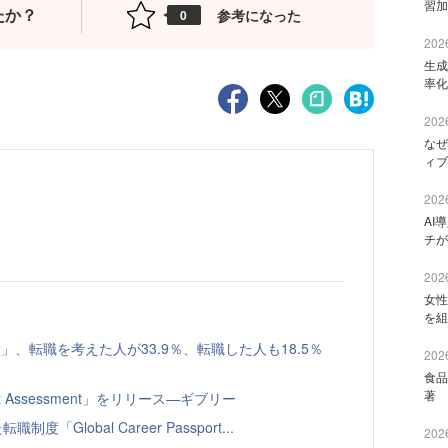
習加
たか？
参考になった
0
2026
生成
率化
2026
なぜ
ィブ
2026
AI
チが
2026
女性
を組
、転職を考えた人が33.9％、転職した人も18.5％
2026
食品
著 
t Assessment」をリリース—ギブリー
Global Career Passport...
2026