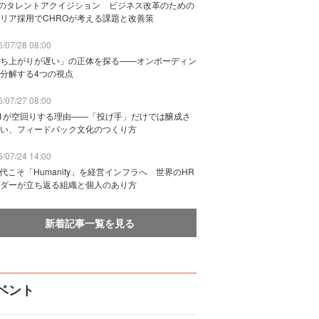
Bのタレントアクイジション ビジネス改革のための
リア採用でCHROが考える課題と改善策
/07/28 08:00
ち上がりが遅い」の正体を探る——オンボーディン
分解する4つの視点
/07/27 08:00
n1が空回りする理由——「投げ手」だけでは醸成さ
い、フィードバック文化のつくり方
/07/24 14:00
時代こそ「Humanity」を経営インフラへ 世界のHR
ダーが立ち返る組織と個人のあり方
新着記事一覧を見る
ベント