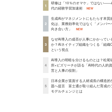
研修は「10％のオマケ」ではない——A
1
代の経験学習加速術
NEW
生成AIがマネジメントにもたらす本質
2
化は、業務効率化ではなく「メンバー
向き合い方」
NEW
なぜAI導入の成否が人事にかかってい
3
か？AIネイティブ組織をつくる「組織
という視点
AI導入の明暗を分けるものとは？松尾
4
所×ビズリーチが語る「AI時代の人的
営と人事の役割」
日本企業が直面する人材成長の構造的
5
題へ提言 富士通が取り組んだ育成の
モデルチェンジとは