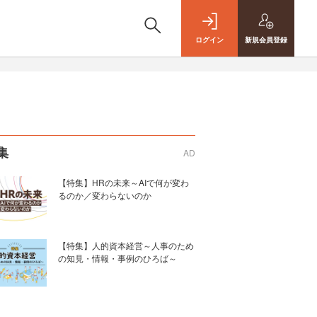
ログイン
新規
会員登録
集
AD
【特集】HRの未来～AIで何が変わ
るのか／変わらないのか
【特集】人的資本経営～人事のため
の知見・情報・事例のひろば～