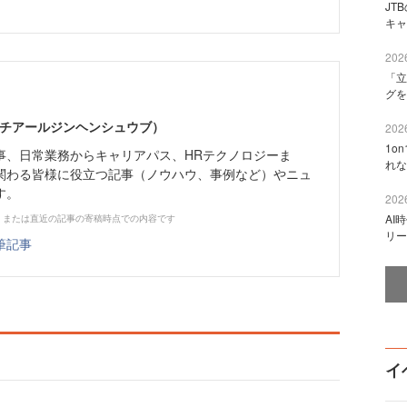
JT
キャ
2026
「立
グを
エイチアールジンヘンシュウブ）
2026
1o
事、日常業務からキャリアパス、HRテクノロジーま
れな
関わる皆様に役立つ記事（ノウハウ、事例など）やニュ
す。
2026
AI
、または直近の記事の寄稿時点での内容です
リー
筆記事
イ