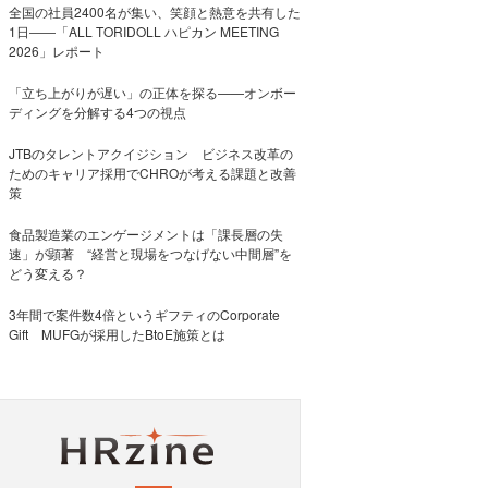
全国の社員2400名が集い、笑顔と熱意を共有した
1日――「ALL TORIDOLL ハピカン MEETING
2026」レポート
「立ち上がりが遅い」の正体を探る——オンボー
ディングを分解する4つの視点
JTBのタレントアクイジション ビジネス改革の
ためのキャリア採用でCHROが考える課題と改善
策
食品製造業のエンゲージメントは「課長層の失
速」が顕著 “経営と現場をつなげない中間層”を
どう変える？
3年間で案件数4倍というギフティのCorporate
Gift MUFGが採用したBtoE施策とは