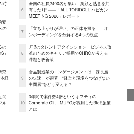
I時
全国の社員2400名が集い、笑顔と熱意を共
6
有した1日――「ALL TORIDOLL ハピカン
MEETING 2026」レポート
的変
への
「立ち上がりが遅い」の正体を探る——オ
7
ンボーディングを分解する4つの視点
るの
JTBのタレントアクイジション ビジネス改
OS」
8
革のためのキャリア採用でCHROが考える
課題と改善策
研究
食品製造業のエンゲージメントは「課長層
資本経
9
の失速」が顕著 “経営と現場をつなげない
中間層”をどう変える？
な問
3年間で案件数4倍というギフティの
フル
10
Corporate Gift MUFGが採用したBtoE施策
とは