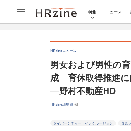
特集
ニュース
HRzineニュース
男女および男性の育
成 育休取得推進に
—野村不動産HD
HRzine編集部
[著]
ダイバーシティー・インクルージョン
育児