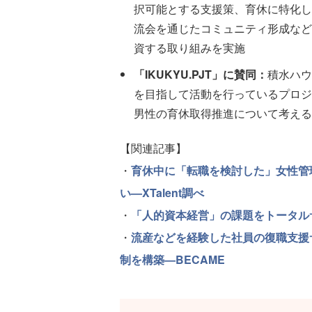
択可能とする支援策、育休に特化し
流会を通じたコミュニティ形成など
資する取り組みを実施
「IKUKYU.PJT」に賛同：
積水ハウ
を目指して活動を行っているプロジ
男性の育休取得推進について考える
【関連記事】
・
育休中に「転職を検討した」女性管
い—XTalent調べ
・
「人的資本経営」の課題をトータルサ
・
流産などを経験した社員の復職支援
制を構築—BECAME