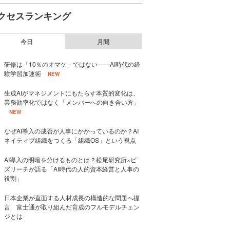
クセスランキング
今日
月間
研修は「10％のオマケ」ではない——AI時代の経
験学習加速術
NEW
生成AIがマネジメントにもたらす本質的変化は、
業務効率化ではなく「メンバーへの向き合い方」
NEW
なぜAI導入の成否が人事にかかっているのか？AI
ネイティブ組織をつくる「組織OS」という視点
AI導入の明暗を分けるものとは？松尾研究所×ビ
ズリーチが語る「AI時代の人的資本経営と人事の
役割」
日本企業が直面する人材成長の構造的な問題へ提
言 富士通が取り組んだ育成のフルモデルチェン
ジとは