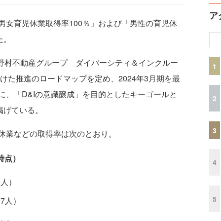
ア
女育児休業取得率100％」および「男性の育児休
た。
「野村不動産グループ ダイバーシティ＆インクルー
1
向けた推進のロードマップを定め、2024年3月期を最
に、「D&Iの意識醸成」を目的としたキーゴールと
2
掲げている。
3
休業などの取得率は次のとおり。
時点）
4
9人）
5
37人）