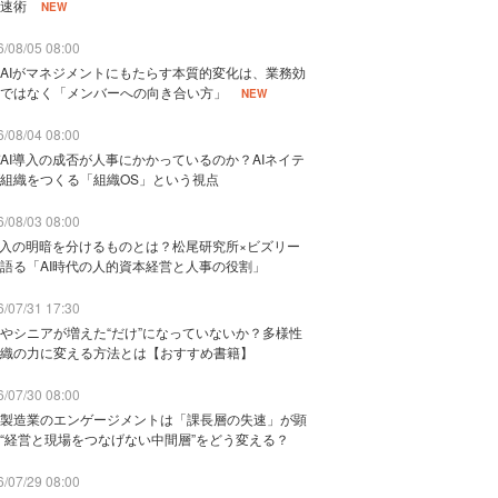
速術
NEW
/08/05 08:00
AIがマネジメントにもたらす本質的変化は、業務効
ではなく「メンバーへの向き合い方」
NEW
/08/04 08:00
AI導入の成否が人事にかかっているのか？AIネイテ
組織をつくる「組織OS」という視点
/08/03 08:00
導入の明暗を分けるものとは？松尾研究所×ビズリー
語る「AI時代の人的資本経営と人事の役割」
/07/31 17:30
やシニアが増えた“だけ”になっていないか？多様性
織の力に変える方法とは【おすすめ書籍】
/07/30 08:00
製造業のエンゲージメントは「課長層の失速」が顕
“経営と現場をつなげない中間層”をどう変える？
/07/29 08:00