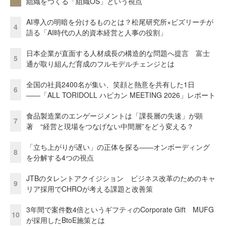
組織をつくる「組織OS」という視点
AI導入の明暗を分けるものとは？松尾研究所×ビズリーチが
4
語る「AI時代の人的資本経営と人事の役割」
日本企業が直面する人材成長の構造的な問題へ提言 富士
5
通が取り組んだ育成のフルモデルチェンジとは
全国の社員2400名が集い、笑顔と熱意を共有した1日
6
――「ALL TORIDOLL ハピカン MEETING 2026」レポート
食品製造業のエンゲージメントは「課長層の失速」が顕
7
著 “経営と現場をつなげない中間層”をどう変える？
「立ち上がりが遅い」の正体を探る——オンボーディング
8
を分解する4つの視点
JTBのタレントアクイジション ビジネス改革のためのキャ
9
リア採用でCHROが考える課題と改善策
3年間で案件数4倍というギフティのCorporate Gift MUFG
10
が採用したBtoE施策とは