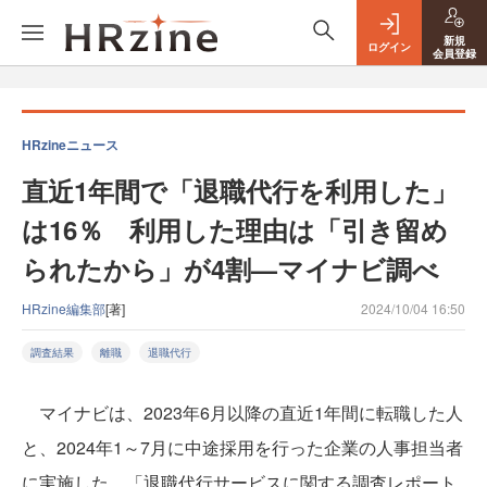
新規
ログイン
会員登録
HRzineニュース
直近1年間で「退職代行を利用した」
は16％ 利用した理由は「引き留め
られたから」が4割—マイナビ調べ
HRzine編集部
[著]
2024/10/04 16:50
調査結果
離職
退職代行
マイナビは、2023年6月以降の直近1年間に転職した人
と、2024年1～7月に中途採用を行った企業の人事担当者
に実施した、「退職代行サービスに関する調査レポート