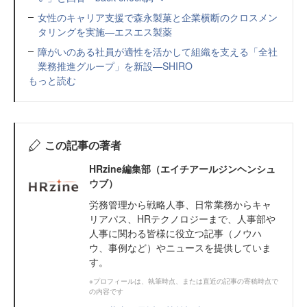
女性のキャリア支援で森永製菓と企業横断のクロスメン
タリングを実施—エスエス製薬
障がいのある社員が適性を活かして組織を支える「全社
業務推進グループ」を新設—SHIRO
もっと読む
この記事の著者
HRzine編集部（エイチアールジンヘンシュ
ウブ）
労務管理から戦略人事、日常業務からキャ
リアパス、HRテクノロジーまで、人事部や
人事に関わる皆様に役立つ記事（ノウハ
ウ、事例など）やニュースを提供していま
す。
※プロフィールは、執筆時点、または直近の記事の寄稿時点で
の内容です