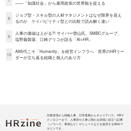
——「知識社会」から雇用政策の世界観を捉える
ジョブ型・スキル型の人材マネジメントはなぜ限界を迎え
8
るのか ケイパビリティ型との比較で読み解く違い
人事の価値は上がる?! サイバー曽山氏、SMBCグループ、
9
塩野義製薬、江崎グリコが語る「AI×HR」
AI時代こそ「Humanity」を経営インフラへ 世界のHRリー
10
ダーが立ち返る組織と個人のあり方
労務管理から戦略人事、日常業務からキャリアパス、HRテ
クノロジーまで、人事部や人事に関わる皆様に役立つ記事
（ノウハウ、事例など）やニュースなどを提供するWebマ
ガジンです。