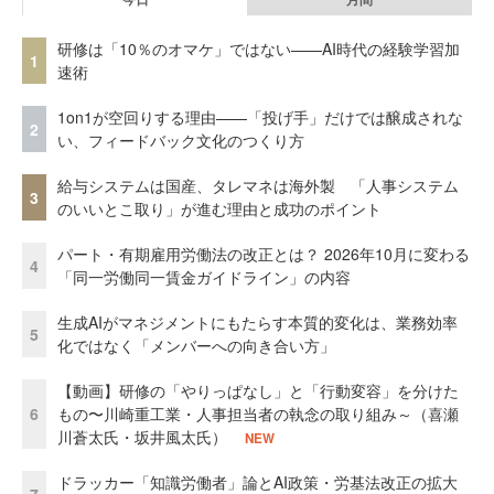
研修は「10％のオマケ」ではない——AI時代の経験学習加
1
速術
1on1が空回りする理由——「投げ手」だけでは醸成されな
2
い、フィードバック文化のつくり方
給与システムは国産、タレマネは海外製 「人事システム
3
のいいとこ取り」が進む理由と成功のポイント
パート・有期雇用労働法の改正とは？ 2026年10月に変わる
4
「同一労働同一賃金ガイドライン」の内容
生成AIがマネジメントにもたらす本質的変化は、業務効率
5
化ではなく「メンバーへの向き合い方」
【動画】研修の「やりっぱなし」と「行動変容」を分けた
6
もの〜川崎重工業・人事担当者の執念の取り組み～（喜瀬
川蒼太氏・坂井風太氏）
NEW
ドラッカー「知識労働者」論とAI政策・労基法改正の拡大
7