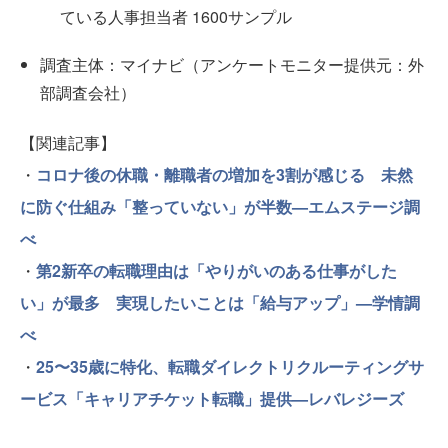
ている人事担当者 1600サンプル
調査主体：マイナビ（アンケートモニター提供元：外
部調査会社）
【関連記事】
・
コロナ後の休職・離職者の増加を3割が感じる 未然
に防ぐ仕組み「整っていない」が半数—エムステージ調
べ
・
第2新卒の転職理由は「やりがいのある仕事がした
い」が最多 実現したいことは「給与アップ」—学情調
べ
・
25〜35歳に特化、転職ダイレクトリクルーティングサ
ービス「キャリアチケット転職」提供—レバレジーズ