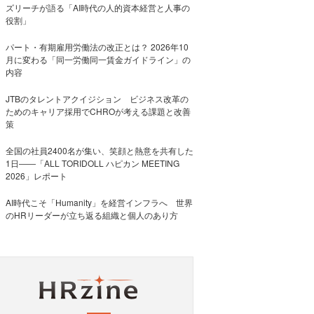
ズリーチが語る「AI時代の人的資本経営と人事の
役割」
パート・有期雇用労働法の改正とは？ 2026年10
月に変わる「同一労働同一賃金ガイドライン」の
内容
JTBのタレントアクイジション ビジネス改革の
ためのキャリア採用でCHROが考える課題と改善
策
全国の社員2400名が集い、笑顔と熱意を共有した
1日――「ALL TORIDOLL ハピカン MEETING
2026」レポート
AI時代こそ「Humanity」を経営インフラへ 世界
のHRリーダーが立ち返る組織と個人のあり方