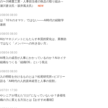
の〜川崎重工業・人事担当者の執念の取り組み～
瀬川蒼太氏・坂井風太氏）
NEW
/08/06 08:00
は「10％のオマケ」ではない——AI時代の経験学
速術
/08/05 08:00
AIがマネジメントにもたらす本質的変化は、業務効
ではなく「メンバーへの向き合い方」
/08/04 08:00
AI導入の成否が人事にかかっているのか？AIネイテ
組織をつくる「組織OS」という視点
/08/03 08:00
導入の明暗を分けるものとは？松尾研究所×ビズリー
語る「AI時代の人的資本経営と人事の役割」
/07/31 17:30
やシニアが増えた“だけ”になっていないか？多様性
織の力に変える方法とは【おすすめ書籍】