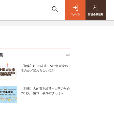
ログイン
新規
会員登録
集
AD
【特集】HRの未来～AIで何が変わ
るのか／変わらないのか
【特集】人的資本経営～人事のため
の知見・情報・事例のひろば～