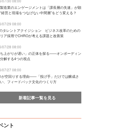
/07/30 08:00
製造業のエンゲージメントは「課長層の失速」が顕
“経営と現場をつなげない中間層”をどう変える？
/07/29 08:00
Bのタレントアクイジション ビジネス改革のための
リア採用でCHROが考える課題と改善策
/07/28 08:00
ち上がりが遅い」の正体を探る——オンボーディン
分解する4つの視点
/07/27 08:00
n1が空回りする理由——「投げ手」だけでは醸成さ
い、フィードバック文化のつくり方
新着記事一覧を見る
ベント