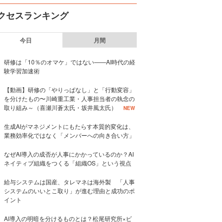
クセスランキング
今日
月間
研修は「10％のオマケ」ではない——AI時代の経
験学習加速術
【動画】研修の「やりっぱなし」と「行動変容」
を分けたもの〜川崎重工業・人事担当者の執念の
取り組み～（喜瀬川蒼太氏・坂井風太氏）
NEW
生成AIがマネジメントにもたらす本質的変化は、
業務効率化ではなく「メンバーへの向き合い方」
なぜAI導入の成否が人事にかかっているのか？AI
ネイティブ組織をつくる「組織OS」という視点
給与システムは国産、タレマネは海外製 「人事
システムのいいとこ取り」が進む理由と成功のポ
イント
AI導入の明暗を分けるものとは？松尾研究所×ビ