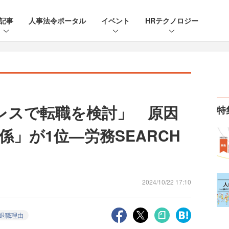
記事
人事法令ポータル
イベント
HRテクノロジー
レスで転職を検討」 原因
特
」が1位—労務SEARCH
2024/10/22 17:10
退職理由