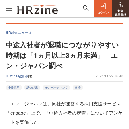
新規
ログイン
会員登録
HRzineニュース
中途入社者が退職につながりやすい
時期は「1ヵ月以上3ヵ月未満」—エ
ン・ジャパン調べ
HRzine編集部
[著]
2024/11/29 16:40
中途採用
調査結果
オンボーディング
定着
エン・ジャパンは、同社が運営する採用支援サービス
「engage」上で、「中途入社者の定着」についてアンケ
ートを実施した。