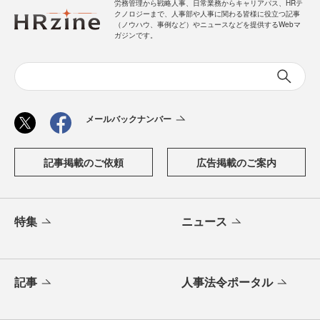
労務管理から戦略人事、日常業務からキャリアパス、HRテ
クノロジーまで、人事部や人事に関わる皆様に役立つ記事
（ノウハウ、事例など）やニュースなどを提供するWebマ
ガジンです。
メールバックナンバー
記事掲載のご依頼
広告掲載のご案内
特集
ニュース
記事
人事法令ポータル