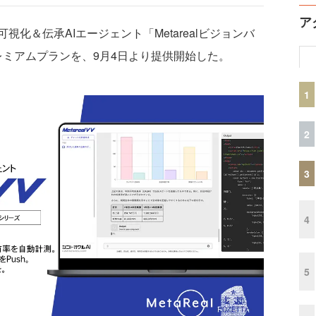
ア
＆伝承AIエージェント「Metarealビジョンバ
のプレミアムプランを、9月4日より提供開始した。
1
2
3
4
5