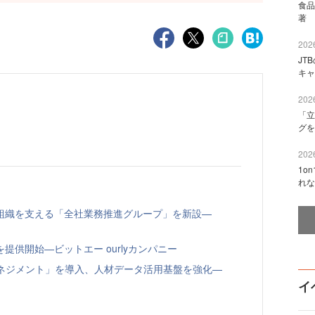
食品
著 
2026
JT
キャ
2026
「立
グを
2026
1o
れな
組織を支える「全社業務推進グループ」を新設—
供開始—ビットエー ourlyカンパニー
トマネジメント」を導入、人材データ活用基盤を強化—
イ