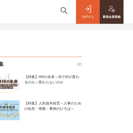
ログイン
新規
会員登録
集
AD
【特集】HRの未来～AIで何が変わ
るのか／変わらないのか
【特集】人的資本経営～人事のため
の知見・情報・事例のひろば～