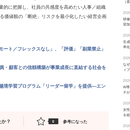
（喜
量的に把握し、社員の共感度を高めたい人事／組織
2026
ける価値観の「断絶」リスクを最小化したい経営企画
研修
習加
2026
生成
率化
モート／フレックスなし」、「評価」「副業禁止」
2026
なぜ
業員・顧客との信頼構築が事業成長に直結する社会を
ィブ
2026
越境学習プログラム「リーダー留学」を提供—エン
AI
チが
2026
女性
を組
たか？
参考になった
0
2026