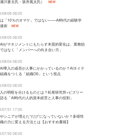
瀬川蒼太氏・坂井風太氏）
NEW
/08/06 08:00
は「10％のオマケ」ではない——AI時代の経験学
速術
NEW
/08/05 08:00
AIがマネジメントにもたらす本質的変化は、業務効
ではなく「メンバーへの向き合い方」
/08/04 08:00
AI導入の成否が人事にかかっているのか？AIネイテ
組織をつくる「組織OS」という視点
/08/03 08:00
導入の明暗を分けるものとは？松尾研究所×ビズリー
語る「AI時代の人的資本経営と人事の役割」
/07/31 17:30
やシニアが増えた“だけ”になっていないか？多様性
織の力に変える方法とは【おすすめ書籍】
/07/30 08:00