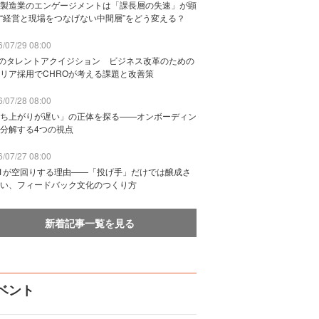
製造業のエンゲージメントは「課長層の失速」が顕
“経営と現場をつなげない中間層”をどう変える？
/07/29 08:00
Bのタレントアクイジション ビジネス改革のための
リア採用でCHROが考える課題と改善策
/07/28 08:00
ち上がりが遅い」の正体を探る——オンボーディン
分解する4つの視点
/07/27 08:00
n1が空回りする理由——「投げ手」だけでは醸成さ
い、フィードバック文化のつくり方
新着記事一覧を見る
ベント