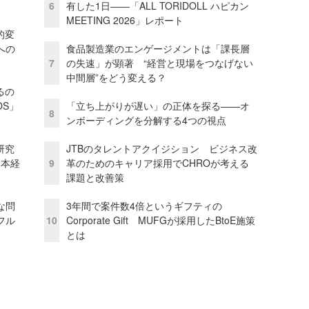
6
有した1日――「ALL TORIDOLL ハピカン
MEETING 2026」レポート
的変
への
食品製造業のエンゲージメントは「課長層
7
の失速」が顕著 “経営と現場をつなげない
中間層”をどう変える？
るの
OS」
「立ち上がりが遅い」の正体を探る——オ
8
ンボーディングを分解する4つの視点
研究
JTBのタレントアクイジション ビジネス改
資本経
9
革のためのキャリア採用でCHROが考える
課題と改善策
な問
3年間で案件数4倍というギフティの
フル
10
Corporate Gift MUFGが採用したBtoE施策
とは