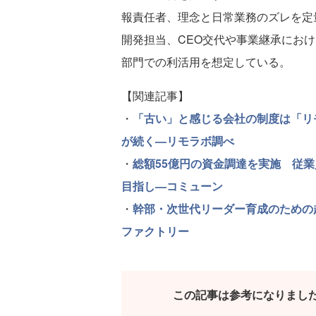
報責任者、理念と日常業務のズレを定
開発担当、CEO交代や事業継承にお
部門での利活用を想定している。
【関連記事】
・
「古い」と感じる会社の制度は「リ
が続く—リモラボ調べ
・
総額55億円の資金調達を実施 従
目指し—コミューン
・
幹部・次世代リーダー育成のための
ファクトリー
この記事は参考になりまし