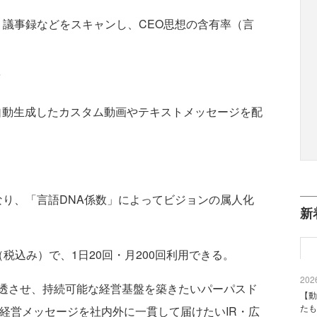
議事録などをスキャンし、CEO思想の含有率（言
自動生成したカスタム動画やテキストメッセージを配
り、「言語DNA係数」によってビジョンの属人化
新
込み）で、1日20回・月200回利用できる。
2026
透させ、持続可能な経営基盤を築きたいパーパスド
【動
たも
経営メッセージを社内外に一貫して届けたいIR・広