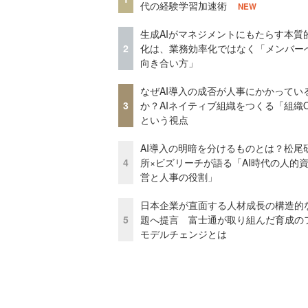
代の経験学習加速術
NEW
生成AIがマネジメントにもたらす本質
2
化は、業務効率化ではなく「メンバー
向き合い方」
なぜAI導入の成否が人事にかかってい
3
か？AIネイティブ組織をつくる「組織
という視点
AI導入の明暗を分けるものとは？松尾
4
所×ビズリーチが語る「AI時代の人的
営と人事の役割」
日本企業が直面する人材成長の構造的
5
題へ提言 富士通が取り組んだ育成の
モデルチェンジとは