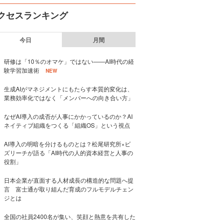
クセスランキング
今日
月間
研修は「10％のオマケ」ではない——AI時代の経
験学習加速術
NEW
生成AIがマネジメントにもたらす本質的変化は、
業務効率化ではなく「メンバーへの向き合い方」
なぜAI導入の成否が人事にかかっているのか？AI
ネイティブ組織をつくる「組織OS」という視点
AI導入の明暗を分けるものとは？松尾研究所×ビ
ズリーチが語る「AI時代の人的資本経営と人事の
役割」
日本企業が直面する人材成長の構造的な問題へ提
言 富士通が取り組んだ育成のフルモデルチェン
ジとは
全国の社員2400名が集い、笑顔と熱意を共有した