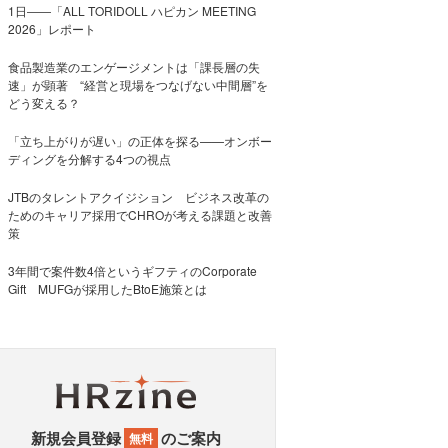
1日――「ALL TORIDOLL ハピカン MEETING
2026」レポート
食品製造業のエンゲージメントは「課長層の失
速」が顕著 “経営と現場をつなげない中間層”を
どう変える？
「立ち上がりが遅い」の正体を探る——オンボー
ディングを分解する4つの視点
JTBのタレントアクイジション ビジネス改革の
ためのキャリア採用でCHROが考える課題と改善
策
3年間で案件数4倍というギフティのCorporate
Gift MUFGが採用したBtoE施策とは
新規会員登録
のご案内
無料