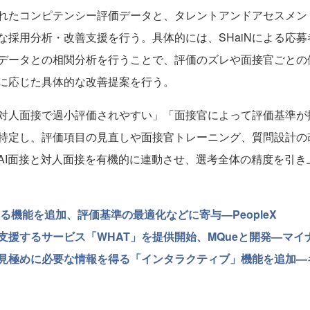
されたコンピテンシー評価データと、タレントアンドアセスメ
な採用分析・改善支援を行う。具体的には、SHaiNによる応
データとの相関分析を行うことで、評価のズレや面接官ごとの
に応じた具体的な改善提案を行う。
対人面接で過小評価されやすい」「面接官によって評価基準が
特定し、評価項目の見直しや面接官トレーニング、質問設計の
AI面接と対人面接を有機的に連動させ、選考全体の精度を引き
析する機能を追加、評価基準の最適化などに寄与—PeopleX
支援するサービス「WHAT」を提供開始、MQueと開発—マイ
て見極めに必要な情報を得る「インタラクティブ」機能を追加—