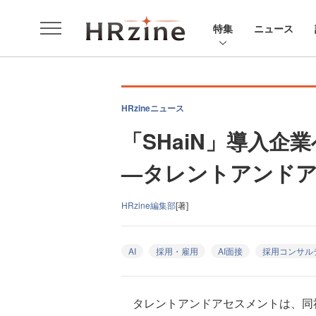
特集
ニュース
HRzineニュース
「SHaiN」導入
—タレントアンド
HRzine編集部
[著]
AI
採用・雇用
AI面接
採用コンサル
タレントアンドアセスメントは、同社