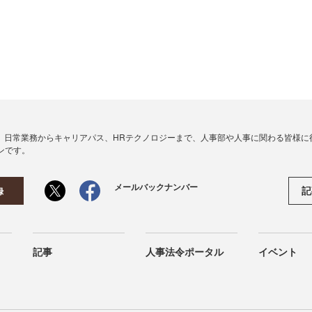
、日常業務からキャリアパス、HRテクノロジーまで、人事部や人事に関わる皆様に
ンです。
メールバックナンバー
記
録
記事
人事法令ポータル
イベント