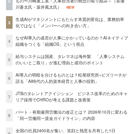
2
もの〜川崎重工業・人事担当者の執念の取り組み～（喜瀬
川蒼太氏・坂井風太氏）
NEW
生成AIがマネジメントにもたらす本質的変化は、業務効率
3
化ではなく「メンバーへの向き合い方」
なぜAI導入の成否が人事にかかっているのか？AIネイティブ
4
組織をつくる「組織OS」という視点
給与システムは国産、タレマネは海外製 「人事システム
5
のいいとこ取り」が進む理由と成功のポイント
AI導入の明暗を分けるものとは？松尾研究所×ビズリーチが
6
語る「AI時代の人的資本経営と人事の役割」
JTBのタレントアクイジション ビジネス改革のためのキャ
7
リア採用でCHROが考える課題と改善策
パート・有期雇用労働法の改正とは？ 2026年10月に変わる
8
「同一労働同一賃金ガイドライン」の内容
全国の社員2400名が集い、笑顔と熱意を共有した1日
9