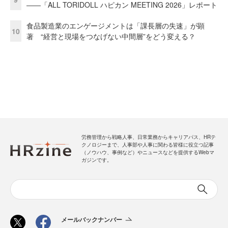
――「ALL TORIDOLL ハピカン MEETING 2026」レポート
食品製造業のエンゲージメントは「課長層の失速」が顕
10
著 “経営と現場をつなげない中間層”をどう変える？
労務管理から戦略人事、日常業務からキャリアパス、HRテ
クノロジーまで、人事部や人事に関わる皆様に役立つ記事
（ノウハウ、事例など）やニュースなどを提供するWebマ
ガジンです。
メールバックナンバー