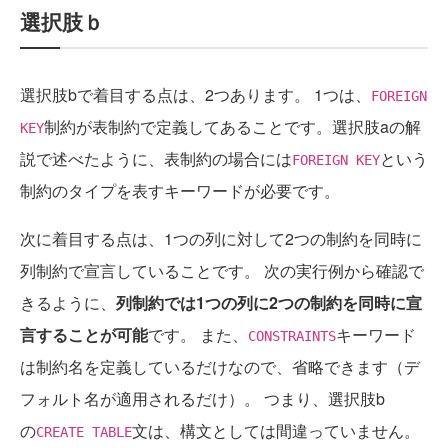
選択肢ｂ
選択肢bで着目する点は、2つあります。 1つは、
FOREIGN
制約が表制約で定義してあることです。選択肢aの解
KEY
説で述べたように、表制約の場合には
という
FOREIGN KEY
制約のタイプを表すキーワードが必要です。
次に着目する点は、1つの列に対して2つの制約を同時に
列制約で宣言していることです。 次の実行例から確認で
きるように、
列制約では1つの列に2つの制約を同時に宣
言することが可能
です。 また、
キーワード
CONSTRAINTS
は制約名を定義しているだけなので、省略できます（デ
フォルト名が適用されるだけ）。 つまり、選択肢b
の
文は、構文としては間違っていません。
CREATE TABLE