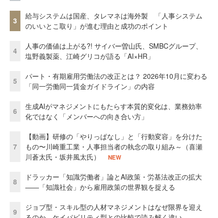
給与システムは国産、タレマネは海外製 「人事システム
3
のいいとこ取り」が進む理由と成功のポイント
人事の価値は上がる?! サイバー曽山氏、SMBCグループ、
4
塩野義製薬、江崎グリコが語る「AI×HR」
パート・有期雇用労働法の改正とは？ 2026年10月に変わる
5
「同一労働同一賃金ガイドライン」の内容
生成AIがマネジメントにもたらす本質的変化は、業務効率
6
化ではなく「メンバーへの向き合い方」
【動画】研修の「やりっぱなし」と「行動変容」を分けた
7
もの〜川崎重工業・人事担当者の執念の取り組み～（喜瀬
川蒼太氏・坂井風太氏）
NEW
ドラッカー「知識労働者」論とAI政策・労基法改正の拡大
8
——「知識社会」から雇用政策の世界観を捉える
ジョブ型・スキル型の人材マネジメントはなぜ限界を迎え
9
るのか ケイパビリティ型との比較で読み解く違い