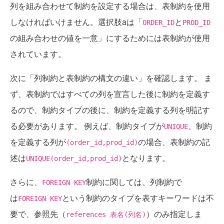
列を組み合わせて制約を設定する場合は、表制約を使用
しなければいけません。選択肢aは「
と
ORDER_ID
PROD_ID
の組み合わせの値を一意」にするためには表制約が使用
されています。
次に「列制約と表制約の構文の違い」を確認します。 ま
ず、表制約ではすべての列を宣言した後に制約を定義す
るので、制約タイプの後に、制約を定義する列を明記す
る必要があります。 例えば、制約タイプが
、制約
UNIQUE
を定義する列が
の場合、表制約の記
(order_id,prod_id)
述は
となります。
UNIQUE(order_id,prod_id)
さらに、
制約に関しては、列制約で
FOREIGN KEY
は
という制約のタイプを表すキーワードは不
FOREIGN KEY
要で、参照先（
）のみ指定しま
references 表名(列名)