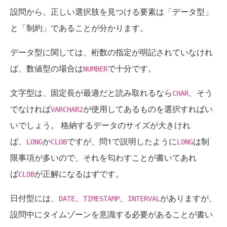
設問から、正しい選択肢を見つける要素は「データ型」
と「制約」であることが分かります。
データ型に関しては、桁数の指定が明記されていなけれ
ば、数値型の場合は
で十分です。
NUMBER
文字型は、固定長が最適だと読み取れるなら
、そう
CHAR
でなければ
が使用してあるものを選択すればい
VARCHAR2
いでしょう。 格納するデータのサイズが大きけれ
ば、
か
ですが、問1で説明したように
は制
LONG
CLOB
LONG
限事項が多いので、それを匂わすことが書いてあれ
ば
が正解になるはずです。
CLOB
日付型には、
、
、
がありますが、
DATE
TIMESTAMP
INTERVAL
設問中にタイムゾーンを意識する必要があることが書い