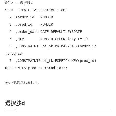
SQL> --選択肢c

SQL>  CREATE TABLE order_items

  2  (order_id   NUMBER

  3  ,prod_id    NUMBER

  4  ,order_date DATE DEFAULT SYSDATE

  5  ,qty        NUMBER CHECK (qty >= 1)

  6  ,CONSTRAINTS oi_pk PRIMARY KEY(order_id 
,prod_id)

  7  ,CONSTRAINTS oi_fk FOREIGN KEY(prod_id) 
REFERENCES products(prod_id));

表が作成されました。
選択肢d