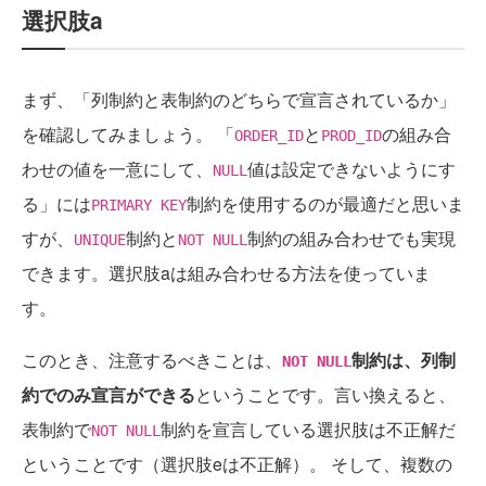
選択肢a
まず、「列制約と表制約のどちらで宣言されているか」
を確認してみましょう。 「
と
の組み合
ORDER_ID
PROD_ID
わせの値を一意にして、
値は設定できないようにす
NULL
る」には
制約を使用するのが最適だと思いま
PRIMARY KEY
すが、
制約と
制約の組み合わせでも実現
UNIQUE
NOT NULL
できます。選択肢aは組み合わせる方法を使っていま
す。
このとき、注意するべきことは、
制約は、列制
NOT NULL
約でのみ宣言ができる
ということです。言い換えると、
表制約で
制約を宣言している選択肢は不正解だ
NOT NULL
ということです（選択肢eは不正解）。 そして、複数の