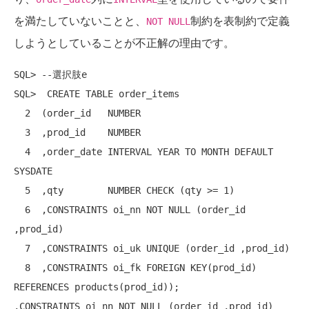
を満たしていないことと、
制約を表制約で定義
NOT NULL
しようとしていることが不正解の理由です。
SQL> --選択肢e

SQL>  CREATE TABLE order_items

  2  (order_id   NUMBER

  3  ,prod_id    NUMBER

  4  ,order_date INTERVAL YEAR TO MONTH DEFAULT 
SYSDATE

  5  ,qty        NUMBER CHECK (qty >= 1)

  6  ,CONSTRAINTS oi_nn NOT NULL (order_id 
,prod_id)

  7  ,CONSTRAINTS oi_uk UNIQUE (order_id ,prod_id)

  8  ,CONSTRAINTS oi_fk FOREIGN KEY(prod_id) 
REFERENCES products(prod_id));

,CONSTRAINTS oi_nn NOT NULL (order_id ,prod_id)
