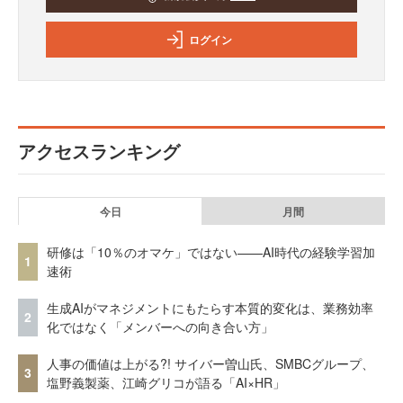
ログイン
アクセスランキング
今日
月間
研修は「10％のオマケ」ではない——AI時代の経験学習加
1
速術
生成AIがマネジメントにもたらす本質的変化は、業務効率
2
化ではなく「メンバーへの向き合い方」
人事の価値は上がる?! サイバー曽山氏、SMBCグループ、
3
塩野義製薬、江崎グリコが語る「AI×HR」