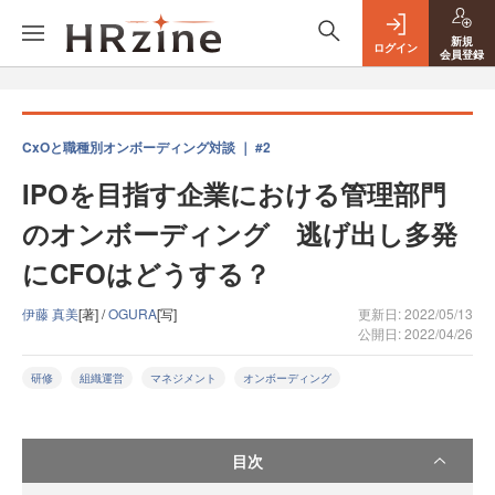
新規
ログイン
会員登録
CxOと職種別オンボーディング対談 ｜ #2
IPOを目指す企業における管理部門
のオンボーディング 逃げ出し多発
にCFOはどうする？
伊藤 真美
[著] /
OGURA
[写]
更新日: 2022/05/13
公開日: 2022/04/26
研修
組織運営
マネジメント
オンボーディング
目次