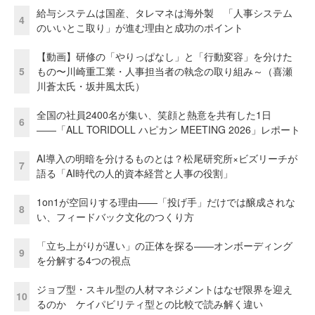
給与システムは国産、タレマネは海外製 「人事システム
4
のいいとこ取り」が進む理由と成功のポイント
【動画】研修の「やりっぱなし」と「行動変容」を分けた
5
もの〜川崎重工業・人事担当者の執念の取り組み～（喜瀬
川蒼太氏・坂井風太氏）
全国の社員2400名が集い、笑顔と熱意を共有した1日
6
――「ALL TORIDOLL ハピカン MEETING 2026」レポート
AI導入の明暗を分けるものとは？松尾研究所×ビズリーチが
7
語る「AI時代の人的資本経営と人事の役割」
1on1が空回りする理由——「投げ手」だけでは醸成されな
8
い、フィードバック文化のつくり方
「立ち上がりが遅い」の正体を探る——オンボーディング
9
を分解する4つの視点
ジョブ型・スキル型の人材マネジメントはなぜ限界を迎え
10
るのか ケイパビリティ型との比較で読み解く違い