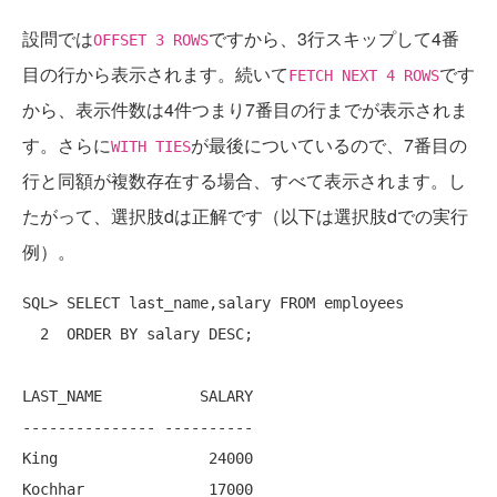
設問では
ですから、3行スキップして4番
OFFSET 3 ROWS
目の行から表示されます。続いて
です
FETCH NEXT 4 ROWS
から、表示件数は4件つまり7番目の行までが表示されま
す。さらに
が最後についているので、7番目の
WITH TIES
行と同額が複数存在する場合、すべて表示されます。し
たがって、選択肢dは正解です（以下は選択肢dでの実行
例）。
SQL> SELECT last_name,salary FROM employees

  2  ORDER BY salary DESC;

LAST_NAME           SALARY

--------------- ----------

King                 24000

Kochhar              17000
