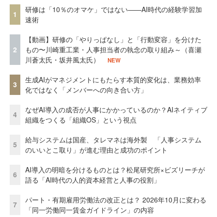
研修は「10％のオマケ」ではない——AI時代の経験学習加
1
速術
【動画】研修の「やりっぱなし」と「行動変容」を分けた
2
もの〜川崎重工業・人事担当者の執念の取り組み～（喜瀬
川蒼太氏・坂井風太氏）
NEW
生成AIがマネジメントにもたらす本質的変化は、業務効率
3
化ではなく「メンバーへの向き合い方」
なぜAI導入の成否が人事にかかっているのか？AIネイティブ
4
組織をつくる「組織OS」という視点
給与システムは国産、タレマネは海外製 「人事システム
5
のいいとこ取り」が進む理由と成功のポイント
AI導入の明暗を分けるものとは？松尾研究所×ビズリーチが
6
語る「AI時代の人的資本経営と人事の役割」
パート・有期雇用労働法の改正とは？ 2026年10月に変わる
7
「同一労働同一賃金ガイドライン」の内容