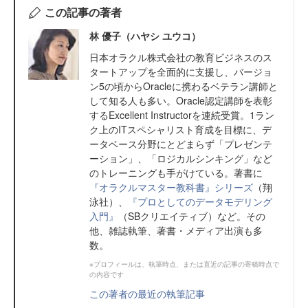
この記事の著者
林 優子（ハヤシ ユウコ）
日本オラクル株式会社の教育ビジネスのス
タートアップを全面的に支援し、バージョ
ン5の頃からOracleに携わるベテラン講師と
して知る人も多い。Oracle認定講師を表彰
するExcellent Instructorを連続受賞。1ラン
ク上のITスペシャリスト育成を目標に、デ
ータベース分野にとどまらず「プレゼンテ
ーション」、「ロジカルシンキング」など
のトレーニングも手がけている。著書に
『オラクルマスター教科書』シリーズ
（翔
泳社）、
『プロとしてのデータモデリング
入門』
（SBクリエイティブ）など。その
他、雑誌執筆、著書・メディア出演も多
数。
※プロフィールは、執筆時点、または直近の記事の寄稿時点で
の内容です
この著者の最近の執筆記事