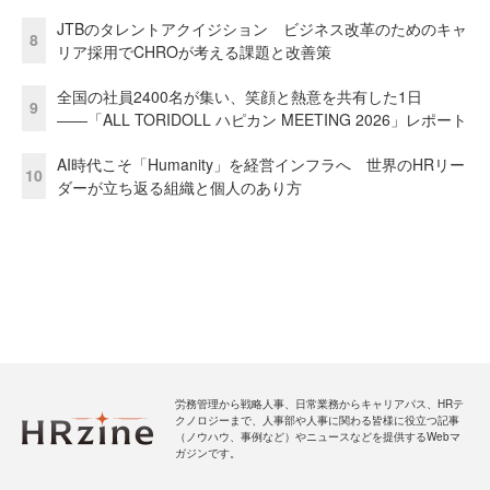
JTBのタレントアクイジション ビジネス改革のためのキャ
8
リア採用でCHROが考える課題と改善策
全国の社員2400名が集い、笑顔と熱意を共有した1日
9
――「ALL TORIDOLL ハピカン MEETING 2026」レポート
AI時代こそ「Humanity」を経営インフラへ 世界のHRリー
10
ダーが立ち返る組織と個人のあり方
労務管理から戦略人事、日常業務からキャリアパス、HRテ
クノロジーまで、人事部や人事に関わる皆様に役立つ記事
（ノウハウ、事例など）やニュースなどを提供するWebマ
ガジンです。