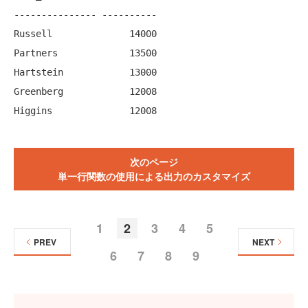
--------------- ----------

Russell              14000

Partners             13500

Hartstein            13000

Greenberg            12008

Higgins              12008
次のページ
単一行関数の使用による出力のカスタマイズ
1
2
3
4
5
PREV
NEXT
6
7
8
9