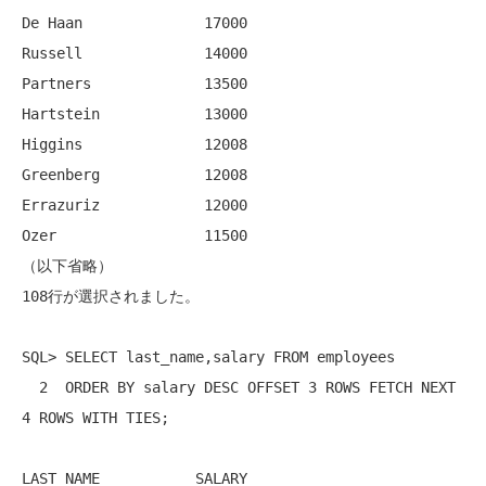
De Haan              17000

Russell              14000

Partners             13500

Hartstein            13000

Higgins              12008

Greenberg            12008

Errazuriz            12000

Ozer                 11500

（以下省略）

108行が選択されました。

SQL> SELECT last_name,salary FROM employees

  2  ORDER BY salary DESC OFFSET 3 ROWS FETCH NEXT 
4 ROWS WITH TIES;

LAST_NAME           SALARY
