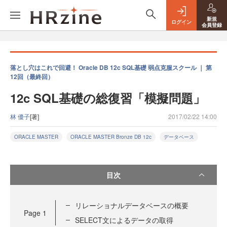
新規
ログイン
会員登録
落とし穴はこれで回避！ Oracle DB 12c SQL基礎 弱点克服スクール ｜ 第
12回（最終回）
12c SQL基礎の総復習「模擬問題」
林 優子
[著]
2017/02/22 14:00
ORACLE MASTER
ORACLE MASTER Bronze DB 12c
データベース
目次
リレーショナルデータベースの概要
Page
1
SELECT文によるデータの取得