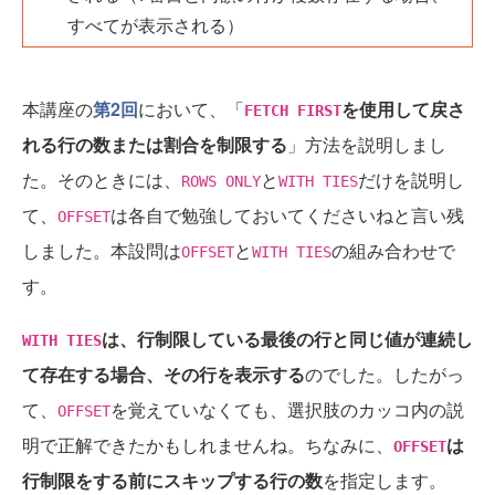
すべてが表示される）
本講座の
第2回
において、「
を使用して戻さ
FETCH FIRST
れる行の数または割合を制限する
」方法を説明しまし
た。そのときには、
と
だけを説明し
ROWS ONLY
WITH TIES
て、
は各自で勉強しておいてくださいねと言い残
OFFSET
しました。本設問は
と
の組み合わせで
OFFSET
WITH TIES
す。
は、行制限している最後の行と同じ値が連続し
WITH TIES
て存在する場合、その行を表示する
のでした。したがっ
て、
を覚えていなくても、選択肢のカッコ内の説
OFFSET
明で正解できたかもしれませんね。ちなみに、
は
OFFSET
行制限をする前にスキップする行の数
を指定します。