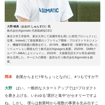
大野 峻典（おおの しゅんすけ）氏
株式会社Algomatic 代表取締役CEO
東京大学工学部卒。東京大学にて深層学習を用いた研究プロジェクトに
従事。Indeedにて新規事業のソフトウェア開発・プロダクトマネジメン
ト、機械学習基盤の開発を行う。2018年、機械学習・深層学習を用いた
ソリューション開発を行う株式会社Algoageを創業。2020年、DMMグ
ループへM&Aによりジョイン。2023年、大規模言語モデル等生成AI技
術を活用した、サービスの開発・提供を行う株式会社Algomaticを創
業。
岡本
創業からまだ1年ちょっとなのに、4つもですか?!
大野
はい。一般的なスタートアップでは1プロダクト
を磨き上げる、いわゆる“選択と集中”がセオリーですよ
ね。しかし、僕らは創業時から複数の事業を生み出すこ