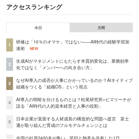
アクセスランキング
今日
月間
研修は「10％のオマケ」ではない——AI時代の経験学習加
1
速術
NEW
生成AIがマネジメントにもたらす本質的変化は、業務効率
2
化ではなく「メンバーへの向き合い方」
なぜAI導入の成否が人事にかかっているのか？AIネイティブ
3
組織をつくる「組織OS」という視点
AI導入の明暗を分けるものとは？松尾研究所×ビズリーチが
4
語る「AI時代の人的資本経営と人事の役割」
日本企業が直面する人材成長の構造的な問題へ提言 富士
5
通が取り組んだ育成のフルモデルチェンジとは
全国の社員2400名が集い、笑顔と熱意を共有した1日