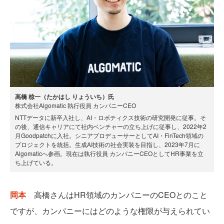
高橋 椋一（たかはし りょういち）氏
株式会社Algomatic 執行役員 カンパニーCEO
NTTデータに新卒入社し、AI・ロボティクス技術の研究開発に従事。そ
の後、通信キャリアにて社内ベンチャーの立ち上げに従事し、2022年2
月Goodpatchに入社。シニアプロデューサーとしてAI・FinTech領域の
プロジェクトを統括。生成AI技術の社会実装を目指し、2023年7月に
Algomaticへ参画。現在は執行役員 カンパニーCEOとしてHR事業を立
ち上げている。
岡本
高橋さんはHR領域のカンパニーのCEOとのこと
ですが、カンパニーにはどのような権限が与えられてい