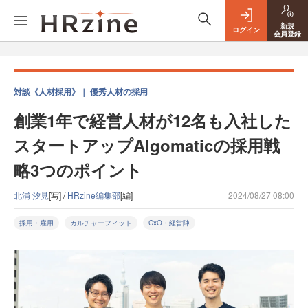
新規
ログイン
会員登録
対談《人材採用》｜ 優秀人材の採用
創業1年で経営人材が12名も入社した
スタートアップAlgomaticの採用戦
略3つのポイント
北浦 汐見
[写] /
HRzine編集部
[編]
2024/08/27 08:00
採用・雇用
カルチャーフィット
CxO・経営陣