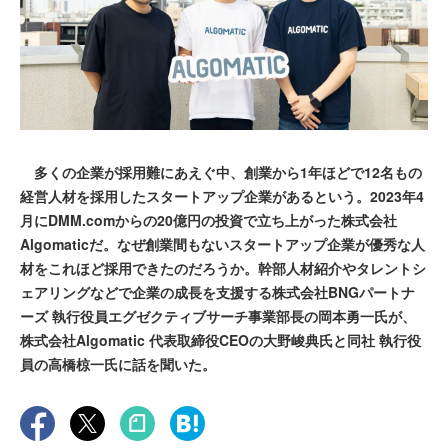
多くの企業が採用難にあえぐ中、創業から1年ほどで12名もの
経営人材を採用したスタートアップ企業があるという。2023年4
月にDMM.comからの20億円の投資で立ち上がった株式会社
Algomaticだ。なぜ創業間もないスタートアップ企業が優秀な人
材をこれほど採用できたのだろうか。幹部人材紹介やタレントシ
ェアリングなどで企業の成長を支援する株式会社BNGパートナ
ーズ 執行役員エグゼクティブサーチ事業部長の岡本勇一氏が、
株式会社Algomatic 代表取締役CEOの大野峻典氏と同社 執行役
員の高橋椋一氏に話を聞いた。