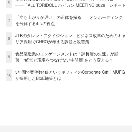
6
――「ALL TORIDOLL ハピカン MEETING 2026」レポート
「立ち上がりが遅い」の正体を探る——オンボーディング
7
を分解する4つの視点
JTBのタレントアクイジション ビジネス改革のためのキャ
8
リア採用でCHROが考える課題と改善策
食品製造業のエンゲージメントは「課長層の失速」が顕
9
著 “経営と現場をつなげない中間層”をどう変える？
3年間で案件数4倍というギフティのCorporate Gift MUFG
10
が採用したBtoE施策とは