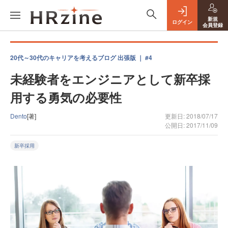
新規
ログイン
会員登録
20代～30代のキャリアを考えるブログ 出張版 ｜ #4
未経験者をエンジニアとして新卒採
用する勇気の必要性
Dento
[著]
更新日: 2018/07/17
公開日: 2017/11/09
新卒採用