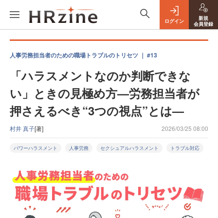
新規
ログイン
会員登録
人事労務担当者のための職場トラブルのトリセツ ｜ #13
「ハラスメントなのか判断できな
い」ときの見極め方—労務担当者が
押さえるべき“3つの視点”とは—
村井 真子
[著]
2026/03/25 08:00
パワーハラスメント
人事労務
セクシュアルハラスメント
トラブル対応