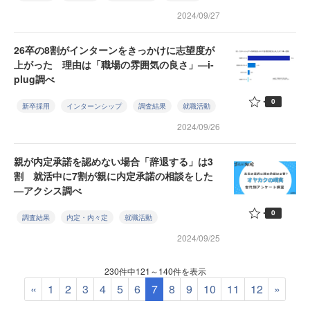
2024/09/27
26卒の8割がインターンをきっかけに志望度が
上がった 理由は「職場の雰囲気の良さ」—i-
plug調べ
0
新卒採用
インターンシップ
調査結果
就職活動
2024/09/26
親が内定承諾を認めない場合「辞退する」は3
割 就活中に7割が親に内定承諾の相談をした
—アクシス調べ
0
調査結果
内定・内々定
就職活動
2024/09/25
230件中121～140件を表示
«
1
2
3
4
5
6
7
8
9
10
11
12
»