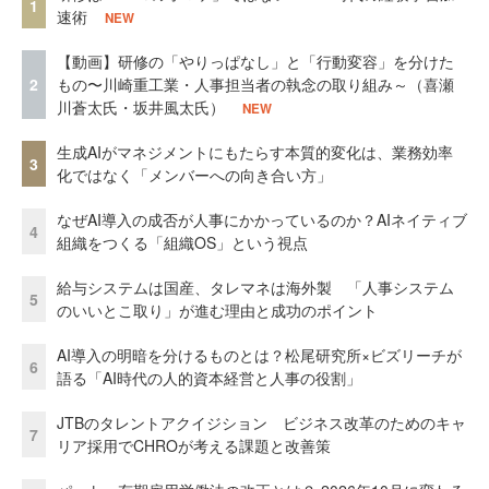
1
速術
NEW
【動画】研修の「やりっぱなし」と「行動変容」を分けた
2
もの〜川崎重工業・人事担当者の執念の取り組み～（喜瀬
川蒼太氏・坂井風太氏）
NEW
生成AIがマネジメントにもたらす本質的変化は、業務効率
3
化ではなく「メンバーへの向き合い方」
なぜAI導入の成否が人事にかかっているのか？AIネイティブ
4
組織をつくる「組織OS」という視点
給与システムは国産、タレマネは海外製 「人事システム
5
のいいとこ取り」が進む理由と成功のポイント
AI導入の明暗を分けるものとは？松尾研究所×ビズリーチが
6
語る「AI時代の人的資本経営と人事の役割」
JTBのタレントアクイジション ビジネス改革のためのキャ
7
リア採用でCHROが考える課題と改善策