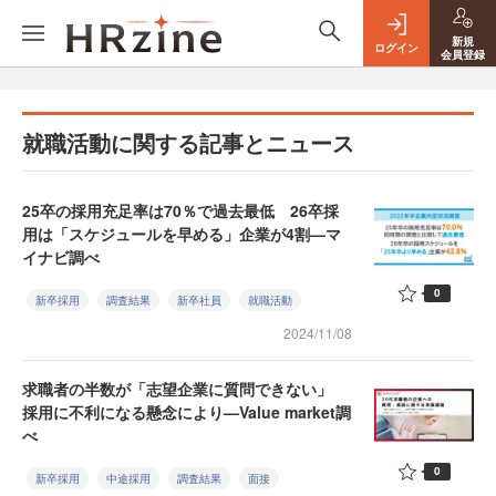
新規
ログイン
会員登録
就職活動に関する記事とニュース
25卒の採用充足率は70％で過去最低 26卒採
用は「スケジュールを早める」企業が4割—マ
イナビ調べ
0
新卒採用
調査結果
新卒社員
就職活動
2024/11/08
求職者の半数が「志望企業に質問できない」
採用に不利になる懸念により—Value market調
べ
0
新卒採用
中途採用
調査結果
面接