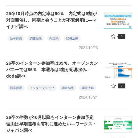
25卒10月時点の内定率は90％ 内定式は9割が
対面開催し、同期と会うことが不安解消に—マ
イナビ調べ
0
新卒採用
調査結果
内定式
就職活動
2024/10/23
26卒のインターン参加率は35％、オープンカン
パニーでは86％ 本選考は4割が応募済み—
doda調べ
0
新卒採用
インターンシップ
調査結果
就職活動
2024/10/21
26卒の半数が10月以降もインターン参加予定
理由は早期選考を有利に進めたい—ワークス・
ジャパン調べ