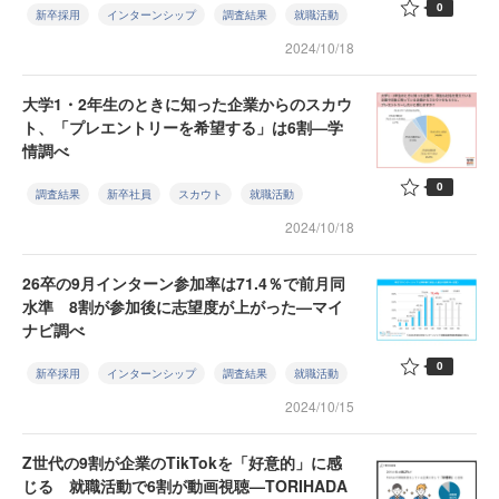
0
新卒採用
インターンシップ
調査結果
就職活動
2024/10/18
大学1・2年生のときに知った企業からのスカウ
ト、「プレエントリーを希望する」は6割—学
情調べ
0
調査結果
新卒社員
スカウト
就職活動
2024/10/18
26卒の9月インターン参加率は71.4％で前月同
水準 8割が参加後に志望度が上がった—マイ
ナビ調べ
0
新卒採用
インターンシップ
調査結果
就職活動
2024/10/15
Z世代の9割が企業のTikTokを「好意的」に感
じる 就職活動で6割が動画視聴—TORIHADA