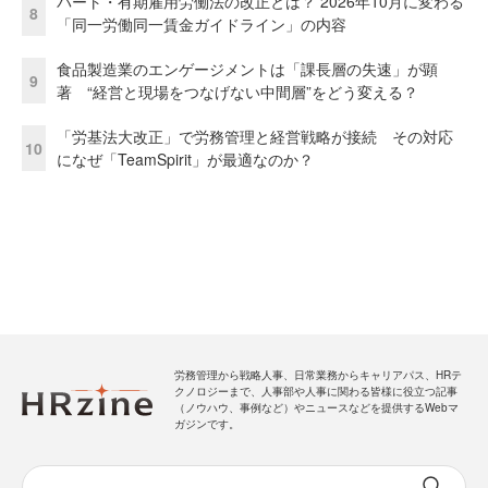
パート・有期雇用労働法の改正とは？ 2026年10月に変わる
8
「同一労働同一賃金ガイドライン」の内容
食品製造業のエンゲージメントは「課長層の失速」が顕
9
著 “経営と現場をつなげない中間層”をどう変える？
「労基法大改正」で労務管理と経営戦略が接続 その対応
10
になぜ「TeamSpirit」が最適なのか？
労務管理から戦略人事、日常業務からキャリアパス、HRテ
クノロジーまで、人事部や人事に関わる皆様に役立つ記事
（ノウハウ、事例など）やニュースなどを提供するWebマ
ガジンです。