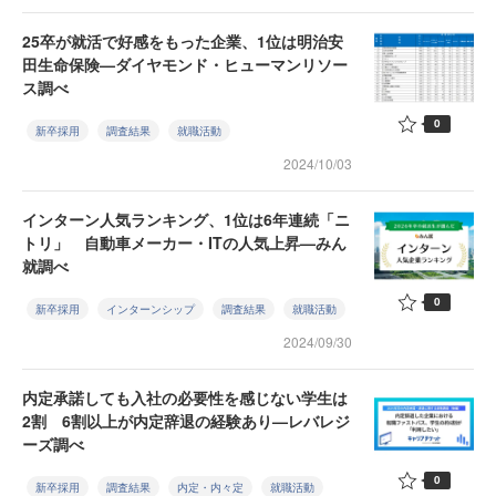
25卒が就活で好感をもった企業、1位は明治安
田生命保険—ダイヤモンド・ヒューマンリソー
ス調べ
0
新卒採用
調査結果
就職活動
2024/10/03
インターン人気ランキング、1位は6年連続「ニ
トリ」 自動車メーカー・ITの人気上昇—みん
就調べ
0
新卒採用
インターンシップ
調査結果
就職活動
2024/09/30
内定承諾しても入社の必要性を感じない学生は
2割 6割以上が内定辞退の経験あり—レバレジ
ーズ調べ
0
新卒採用
調査結果
内定・内々定
就職活動