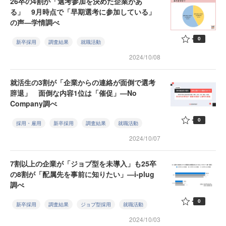
26卒の4割が「選考参加を決めた企業があ
る」 9月時点で「早期選考に参加している」
の声—学情調べ
0
新卒採用
調査結果
就職活動
2024/10/08
就活生の3割が「企業からの連絡が面倒で選考
辞退」 面倒な内容1位は「催促」—No
Company調べ
0
採用・雇用
新卒採用
調査結果
就職活動
2024/10/07
7割以上の企業が「ジョブ型を未導入」も25卒
の8割が「配属先を事前に知りたい」—i-plug
調べ
0
新卒採用
調査結果
ジョブ型採用
就職活動
2024/10/03