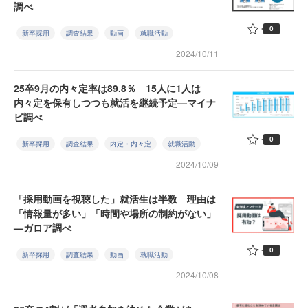
調べ
0
新卒採用
調査結果
動画
就職活動
2024/10/11
25卒9月の内々定率は89.8％ 15人に1人は
内々定を保有しつつも就活を継続予定—マイナ
ビ調べ
0
新卒採用
調査結果
内定・内々定
就職活動
2024/10/09
「採用動画を視聴した」就活生は半数 理由は
「情報量が多い」「時間や場所の制約がない」
—ガロア調べ
0
新卒採用
調査結果
動画
就職活動
2024/10/08