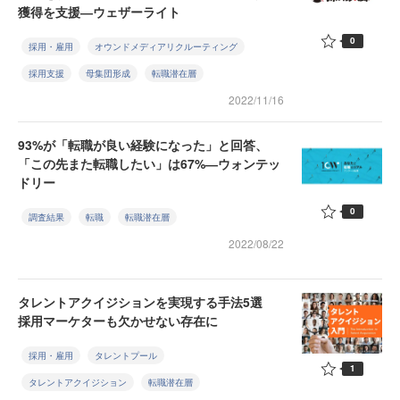
獲得を支援―ウェザーライト
0
採用・雇用
オウンドメディアリクルーティング
採用支援
母集団形成
転職潜在層
2022/11/16
93%が「転職が良い経験になった」と回答、
「この先また転職したい」は67%―ウォンテッ
ドリー
0
調査結果
転職
転職潜在層
2022/08/22
タレントアクイジションを実現する手法5選
採用マーケターも欠かせない存在に
採用・雇用
タレントプール
1
タレントアクイジション
転職潜在層