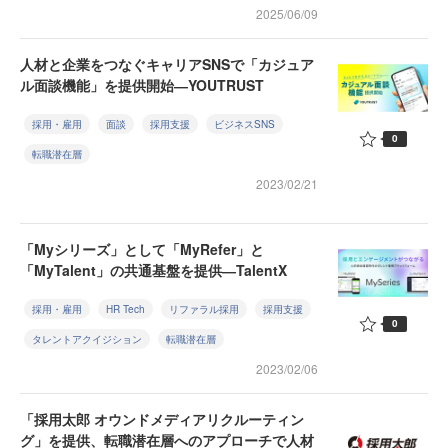
2025/06/09
人材と企業をつなぐキャリアSNSで「カジュア
ル面談機能」を提供開始―YOUTRUST
採用・雇用
面談
採用支援
ビジネスSNS
0
転職潜在層
2023/02/21
「Myシリーズ」として「MyRefer」と
「MyTalent」の共通基盤を提供―TalentX
採用・雇用
HR Tech
リファラル採用
採用支援
0
タレントアクイジション
転職潜在層
2023/02/06
「採用太郎 オウンドメディアリクルーティン
グ」を提供、転職潜在層へのアプローチで人材