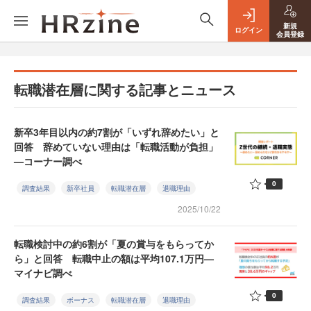
新規
ログイン
会員登録
転職潜在層に関する記事とニュース
新卒3年目以内の約7割が「いずれ辞めたい」と
回答 辞めていない理由は「転職活動が負担」
—コーナー調べ
0
調査結果
新卒社員
転職潜在層
退職理由
2025/10/22
転職検討中の約6割が「夏の賞与をもらってか
ら」と回答 転職中止の額は平均107.1万円—
マイナビ調べ
0
調査結果
ボーナス
転職潜在層
退職理由