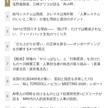
3
塩野義製薬、江崎グリコが語る「AI×HR」
給与システムは国産、タレマネは海外製 「人事システム
4
のいいとこ取り」が進む理由と成功のポイント
1on1が空回りする理由——「投げ手」だけでは醸成されな
5
い、フィードバック文化のつくり方
「立ち上がりが遅い」の正体を探る——オンボーディング
6
を分解する4つの視点
【動画】研修の「やりっぱなし」と「行動変容」を分けた
7
もの〜川崎重工業・人事担当者の執念の取り組み～（喜瀬
川蒼太氏・坂井風太氏）
全国の社員2400名が集い、笑顔と熱意を共有した1日
8
――「ALL TORIDOLL ハピカン MEETING 2026」レポート
AI導入の明暗を分けるものとは？松尾研究所×ビズリーチが
9
語る「AI時代の人的資本経営と人事の役割」