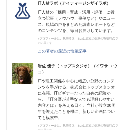
IT人材ラボ（アイティージンザイラボ）
IT⼈材の「採⽤・育成・活⽤・評価」に役
⽴つ記事（ノウハウ、事例など）やニュー
ス、現場の声をまとめた調査レポートなど
のコンテンツを、毎日お届けしています。
※プロフィールは、執筆時点、または直近の記事の寄稿時点で
の内容です
この著者の最近の執筆記事
岩佐 優子（トップスタジオ）（イワサ ユウ
コ）
ITや理工関係を中心に幅広い分野のコンテ
ンツを手がける、株式会社トップスタジオ
に在籍。ITビギナーだった自身の経験か
ら、「IT分野が苦手な人でも理解しやすい
内容とは」を考える日々。当社が設立20周
年を迎えたことを機に、新しい企画につい
ても模索中。
※プロフィールは、執筆時点、または直近の記事の寄稿時点で
の内容です