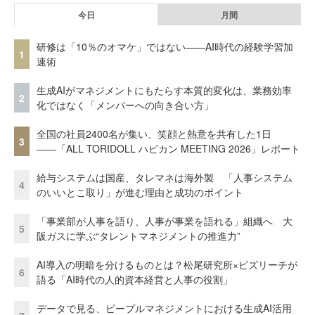
今日
月間
研修は「10％のオマケ」ではない——AI時代の経験学習加
1
速術
生成AIがマネジメントにもたらす本質的変化は、業務効率
2
化ではなく「メンバーへの向き合い方」
全国の社員2400名が集い、笑顔と熱意を共有した1日
3
――「ALL TORIDOLL ハピカン MEETING 2026」レポート
給与システムは国産、タレマネは海外製 「人事システム
4
のいいとこ取り」が進む理由と成功のポイント
「事業部が人事を語り、人事が事業を語れる」組織へ 大
5
阪ガスに学ぶ“タレントマネジメントの推進力”
AI導入の明暗を分けるものとは？松尾研究所×ビズリーチが
6
語る「AI時代の人的資本経営と人事の役割」
データで見る、ピープルマネジメントにおける生成AI活用