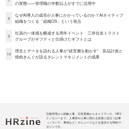
7
の実態——管理職の半数以上がすでに活用中
なぜAI導入の成否が人事にかかっているのか？AIネイティブ
8
組織をつくる「組織OS」という視点
社員の一体感を醸成する周年イベント 三井住友トラスト
9
グループがギフティと仕掛けたギフトとは
理念とデータを語れる人事が“経営層を動かす” 良品計画と
10
焼肉きんぐが語るタレントマネジメントの成果
労務管理から戦略人事、日常業務からキャリアパス、HRテ
クノロジーまで、人事部や人事に関わる皆様に役立つ記事
（ノウハウ、事例など）やニュースなどを提供するWebマ
ガジンです。