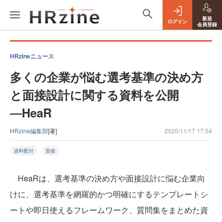
新規
ログイン
会員登録
HRzineニュース
多くの企業が悩む選考基準の決め方
と面接設計に関する資料を公開
―HeaR
HRzine編集部
[著]
2020/11/17 17:54
資料配付
面接
HeaRは、選考基準の決め方や面接設計に悩む企業向
けに、選考基準を網羅的かつ明確にするテンプレートシ
ートや即日使えるフレームワーク、質問集をまとめた資