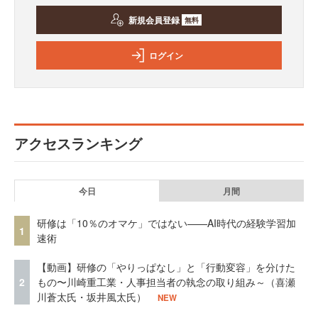
新規会員登録
無料
ログイン
アクセスランキング
今日
月間
研修は「10％のオマケ」ではない——AI時代の経験学習加
1
速術
【動画】研修の「やりっぱなし」と「行動変容」を分けた
2
もの〜川崎重工業・人事担当者の執念の取り組み～（喜瀬
川蒼太氏・坂井風太氏）
NEW