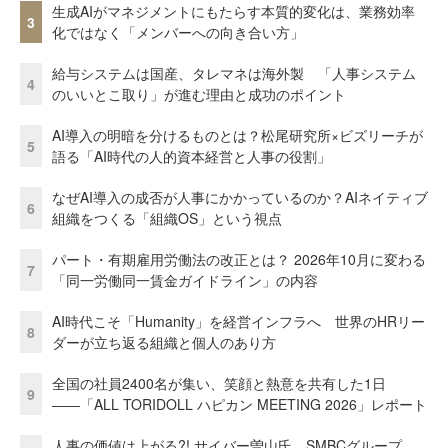
生成AIがマネジメントにもたらす本質的変化は、業務効率
3
化ではなく「メンバーへの向き合い方」
給与システムは国産、タレマネは海外製 「人事システム
4
のいいとこ取り」が進む理由と成功のポイント
AI導入の明暗を分けるものとは？松尾研究所×ビズリーチが
5
語る「AI時代の人的資本経営と人事の役割」
なぜAI導入の成否が人事にかかっているのか？AIネイティブ
6
組織をつくる「組織OS」という視点
パート・有期雇用労働法の改正とは？ 2026年10月に変わる
7
「同一労働同一賃金ガイドライン」の内容
AI時代こそ「Humanity」を経営インフラへ 世界のHRリー
8
ダーが立ち返る組織と個人のあり方
全国の社員2400名が集い、笑顔と熱意を共有した1日
9
――「ALL TORIDOLL ハピカン MEETING 2026」レポート
人事の価値は上がる?! サイバー曽山氏、SMBCグループ、