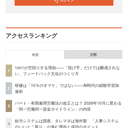
アクセスランキング
今日
月間
1on1が空回りする理由——「投げ手」だけでは醸成されな
1
い、フィードバック文化のつくり方
研修は「10％のオマケ」ではない——AI時代の経験学習加
2
速術
パート・有期雇用労働法の改正とは？ 2026年10月に変わる
3
「同一労働同一賃金ガイドライン」の内容
給与システムは国産、タレマネは海外製 「人事システム
4
のいいとこ取り」が進む理由と成功のポイント