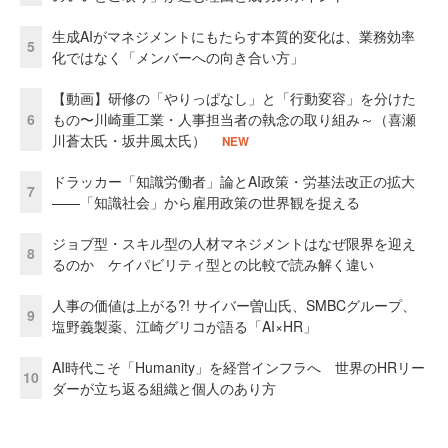
生成AIがマネジメントにもたらす本質的変化は、業務効率
5
化ではなく「メンバーへの向き合い方」
【動画】研修の「やりっぱなし」と「行動変容」を分けた
6
もの〜川崎重工業・人事担当者の執念の取り組み～（喜瀬
川蒼太氏・坂井風太氏）
NEW
ドラッカー「知識労働者」論とAI政策・労基法改正の拡大
7
——「知識社会」から雇用政策の世界観を捉える
ジョブ型・スキル型の人材マネジメントはなぜ限界を迎え
8
るのか ケイパビリティ型との比較で読み解く違い
人事の価値は上がる?! サイバー曽山氏、SMBCグループ、
9
塩野義製薬、江崎グリコが語る「AI×HR」
AI時代こそ「Humanity」を経営インフラへ 世界のHRリー
10
ダーが立ち返る組織と個人のあり方