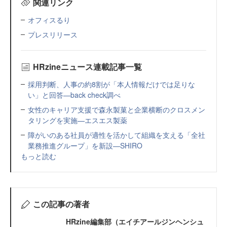
関連リンク
オフィスるり
プレスリリース
HRzineニュース連載記事一覧
採用判断、人事の約8割が「本人情報だけでは足りな
い」と回答—back check調べ
女性のキャリア支援で森永製菓と企業横断のクロスメン
タリングを実施—エスエス製薬
障がいのある社員が適性を活かして組織を支える「全社
業務推進グループ」を新設—SHIRO
もっと読む
この記事の著者
HRzine編集部（エイチアールジンヘンシュ