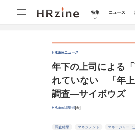
特集
ニュース
HRzineニュース
年下の上司による「
れていない 「年上
調査—サイボウズ
HRzine編集部
[著]
調査結果
マネジメント
マネージャー（