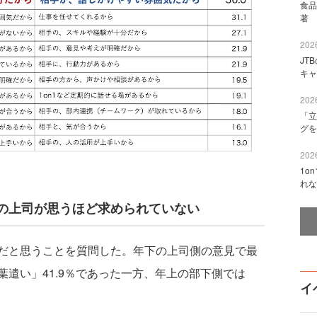
食品
著 
2026
JT
キャ
2026
「立
グを
2026
1o
れな
の上司が思うほど求められていない
だと思うことを質問した。年下の上司側の意見で最
遣い」41.9％であった一方、年上の部下側では
イ