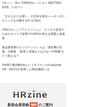
1日――「ALL TORIDOLL ハピカン MEETING
2026」レポート
「立ち上がりが遅い」の正体を探る——オンボー
ディングを分解する4つの視点
JTBのタレントアクイジション ビジネス改革の
ためのキャリア採用でCHROが考える課題と改善
策
食品製造業のエンゲージメントは「課長層の失
速」が顕著 “経営と現場をつなげない中間層”を
どう変える？
3年間で案件数4倍というギフティのCorporate
Gift MUFGが採用したBtoE施策とは
新規会員登録
のご案内
無料