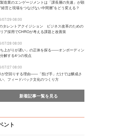
製造業のエンゲージメントは「課長層の失速」が顕
“経営と現場をつなげない中間層”をどう変える？
/07/29 08:00
Bのタレントアクイジション ビジネス改革のための
リア採用でCHROが考える課題と改善策
/07/28 08:00
ち上がりが遅い」の正体を探る——オンボーディン
分解する4つの視点
/07/27 08:00
n1が空回りする理由——「投げ手」だけでは醸成さ
い、フィードバック文化のつくり方
新着記事一覧を見る
ベント