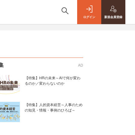
ログイン
新規
会員登録
集
AD
【特集】HRの未来～AIで何が変わ
るのか／変わらないのか
【特集】人的資本経営～人事のため
の知見・情報・事例のひろば～