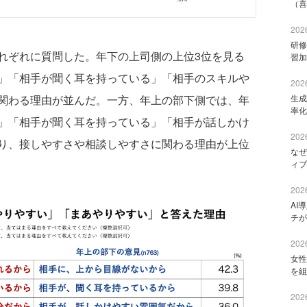
（喜
2026
研修
ぞれに質問した。年下の上司側の上位3位を見る
習加
」「相手が聞く耳を持っている」「相手のスキルや
2026
関わる理由が並んだ。一方、年上の部下側では、年
生成
率化
」「相手が聞く耳を持っている」「相手が話しかけ
2026
り、接しやすさや相談しやすさに関わる理由が上位
なぜ
ィブ
2026
AI
チが
2026
女性
を組
2026