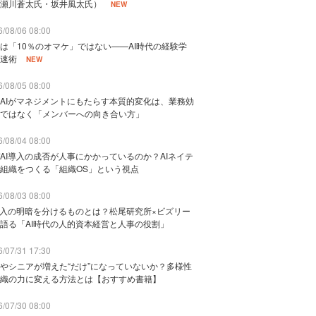
瀬川蒼太氏・坂井風太氏）
NEW
/08/06 08:00
は「10％のオマケ」ではない——AI時代の経験学
速術
NEW
/08/05 08:00
AIがマネジメントにもたらす本質的変化は、業務効
ではなく「メンバーへの向き合い方」
/08/04 08:00
AI導入の成否が人事にかかっているのか？AIネイテ
組織をつくる「組織OS」という視点
/08/03 08:00
導入の明暗を分けるものとは？松尾研究所×ビズリー
語る「AI時代の人的資本経営と人事の役割」
/07/31 17:30
やシニアが増えた“だけ”になっていないか？多様性
織の力に変える方法とは【おすすめ書籍】
/07/30 08:00