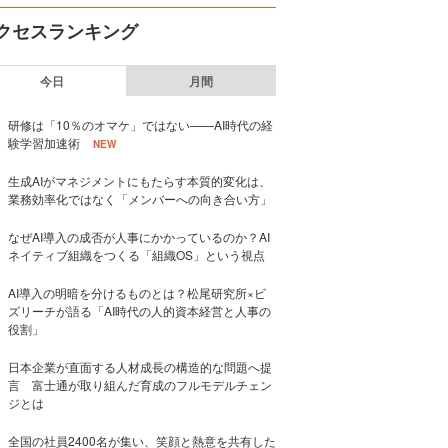
クセスランキング
今日
月間
研修は「10％のオマケ」ではない——AI時代の経
験学習加速術
NEW
生成AIがマネジメントにもたらす本質的変化は、
業務効率化ではなく「メンバーへの向き合い方」
なぜAI導入の成否が人事にかかっているのか？AI
ネイティブ組織をつくる「組織OS」という視点
AI導入の明暗を分けるものとは？松尾研究所×ビ
ズリーチが語る「AI時代の人的資本経営と人事の
役割」
日本企業が直面する人材成長の構造的な問題へ提
言 富士通が取り組んだ育成のフルモデルチェン
ジとは
全国の社員2400名が集い、笑顔と熱意を共有した