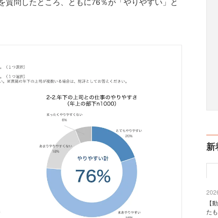
を質問したところ、ともに76％が「やりやすい」と
新
2026
【動
たも