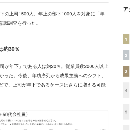
ア
の上司1500人、年上の部下1000人を対象に「年
意識調査を行った。
1
約30％
2
司が年下」である人は約20％。従業員数2000人以上
3
分かった。今後、年功序列から成果主義へのシフト、
どで、上司が年下であるケースはさらに増える可能
4
5