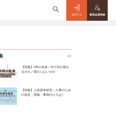
ログイン
新規
会員登録
集
AD
【特集】HRの未来～AIで何が変わ
るのか／変わらないのか
【特集】人的資本経営～人事のため
の知見・情報・事例のひろば～