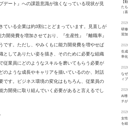
【動
プデート』への課題意識が強くなっている現状が見
たも
（喜
2026
ている企業は約3割にとどまっています。見直しが
研修
習加
能力開発費を増加させており、『生産性』『離職率』
うです。ただし、やみくもに能力開発費を増やせば
2026
生成
織としてありたい姿を描き、そのために必要な組織
率化
で従業員にどのようなスキルを磨いてもらう必要が
2026
どのような成長やキャリアを描いているのか、対話
なぜ
ィブ
要です。ビジネス環境の変化はもちろん、従業員の
能力開発に取り組んでいく必要があると言えるでし
2026
AI
チが
2026
。
女性
を組