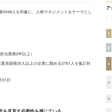
ア
5048人を対象に、人材マネジメントをテーマとし
1
2
担当業務2年以上）
従業員規模30人以上の企業に勤める2761人を集計対
3
月31日
4
5
方を見直す必要性を感じている