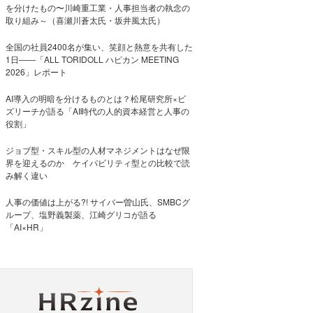
を分けたもの〜川崎重工業・人事担当者の執念の
取り組み～（喜瀬川蒼太氏・坂井風太氏）
全国の社員2400名が集い、笑顔と熱意を共有した
1日――「ALL TORIDOLL ハピカン MEETING
2026」レポート
AI導入の明暗を分けるものとは？松尾研究所×ビ
ズリーチが語る「AI時代の人的資本経営と人事の
役割」
ジョブ型・スキル型の人材マネジメントはなぜ限
界を迎えるのか ケイパビリティ型との比較で読
み解く違い
人事の価値は上がる?! サイバー曽山氏、SMBCグ
ループ、塩野義製薬、江崎グリコが語る
「AI×HR」