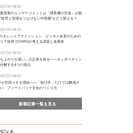
/07/30 08:00
製造業のエンゲージメントは「課長層の失速」が顕
“経営と現場をつなげない中間層”をどう変える？
/07/29 08:00
Bのタレントアクイジション ビジネス改革のための
リア採用でCHROが考える課題と改善策
/07/28 08:00
ち上がりが遅い」の正体を探る——オンボーディン
分解する4つの視点
/07/27 08:00
n1が空回りする理由——「投げ手」だけでは醸成さ
い、フィードバック文化のつくり方
新着記事一覧を見る
ベント