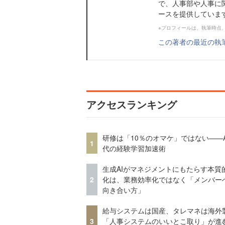
で、人事部や人事に
ースを提供していま
※プロフィールは、執筆時点
この著者の最近の執
アクセスランキング
研修は「10％のオマケ」ではない——A
1
代の経験学習加速術
生成AIがマネジメントにもたらす本質
2
化は、業務効率化ではなく「メンバー
向き合い方」
給与システムは国産、タレマネは海
3
「人事システムのいいとこ取り」が進