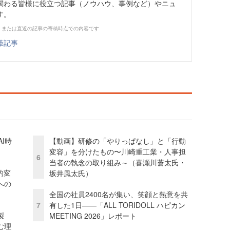
関わる皆様に役立つ記事（ノウハウ、事例など）やニュ
す。
、または直近の記事の寄稿時点での内容です
筆記事
I時
【動画】研修の「やりっぱなし」と「行動
変容」を分けたもの〜川崎重工業・人事担
6
当者の執念の取り組み～（喜瀬川蒼太氏・
的変
坂井風太氏）
への
全国の社員2400名が集い、笑顔と熱意を共
7
有した1日――「ALL TORIDOLL ハピカン
外製
MEETING 2026」レポート
む理