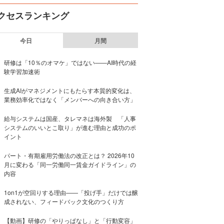
クセスランキング
今日
月間
研修は「10％のオマケ」ではない——AI時代の経
験学習加速術
生成AIがマネジメントにもたらす本質的変化は、
業務効率化ではなく「メンバーへの向き合い方」
給与システムは国産、タレマネは海外製 「人事
システムのいいとこ取り」が進む理由と成功のポ
イント
パート・有期雇用労働法の改正とは？ 2026年10
月に変わる「同一労働同一賃金ガイドライン」の
内容
1on1が空回りする理由——「投げ手」だけでは醸
成されない、フィードバック文化のつくり方
【動画】研修の「やりっぱなし」と「行動変容」