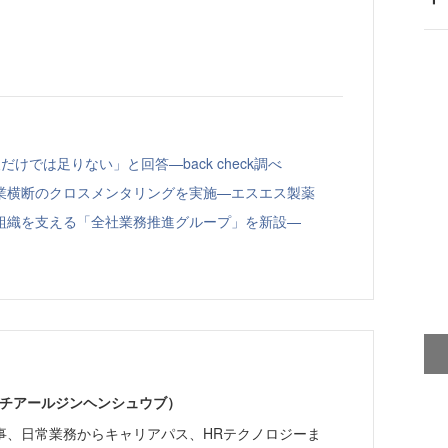
けでは足りない」と回答—back check調べ
業横断のクロスメンタリングを実施—エスエス製薬
組織を支える「全社業務推進グループ」を新設—
エイチアールジンヘンシュウブ）
事、日常業務からキャリアパス、HRテクノロジーま