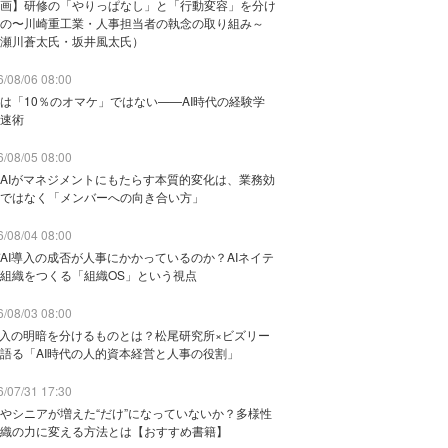
画】研修の「やりっぱなし」と「行動変容」を分け
の〜川崎重工業・人事担当者の執念の取り組み～
瀬川蒼太氏・坂井風太氏）
/08/06 08:00
は「10％のオマケ」ではない——AI時代の経験学
速術
/08/05 08:00
AIがマネジメントにもたらす本質的変化は、業務効
ではなく「メンバーへの向き合い方」
/08/04 08:00
AI導入の成否が人事にかかっているのか？AIネイテ
組織をつくる「組織OS」という視点
/08/03 08:00
導入の明暗を分けるものとは？松尾研究所×ビズリー
語る「AI時代の人的資本経営と人事の役割」
/07/31 17:30
やシニアが増えた“だけ”になっていないか？多様性
織の力に変える方法とは【おすすめ書籍】