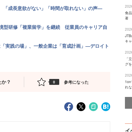
2026
み 「成長意欲がない」「時間が取れない」の声—
食品
著 
境型研修「複業留学」を継続 従業員のキャリア自
2026
JT
キャ
は「実践の場」、一般企業は「育成計画」—デロイト
2026
「立
グを
2026
たか？
参考になった
1o
0
れな
イ