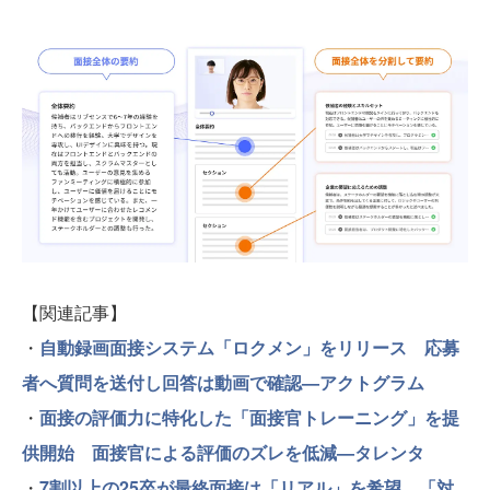
【関連記事】
・
自動録画面接システム「ロクメン」をリリース 応募
者へ質問を送付し回答は動画で確認—アクトグラム
・
面接の評価力に特化した「面接官トレーニング」を提
供開始 面接官による評価のズレを低減—タレンタ
・
7割以上の25卒が最終面接は「リアル」を希望 「対