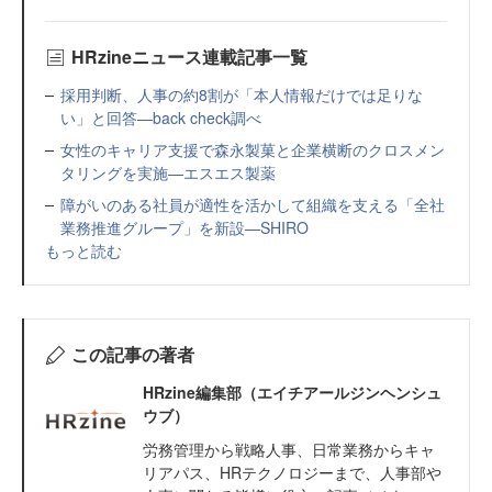
HRzineニュース連載記事一覧
採用判断、人事の約8割が「本人情報だけでは足りな
い」と回答—back check調べ
女性のキャリア支援で森永製菓と企業横断のクロスメン
タリングを実施—エスエス製薬
障がいのある社員が適性を活かして組織を支える「全社
業務推進グループ」を新設—SHIRO
もっと読む
この記事の著者
HRzine編集部（エイチアールジンヘンシュ
ウブ）
労務管理から戦略人事、日常業務からキャ
リアパス、HRテクノロジーまで、人事部や