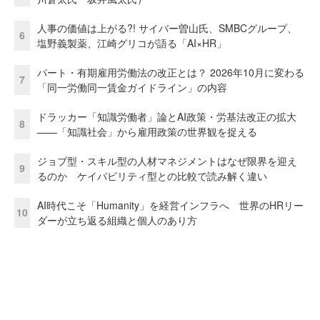
人事の価値は上がる?! サイバー曽山氏、SMBCグループ、
6
塩野義製薬、江崎グリコが語る「AI×HR」
パート・有期雇用労働法の改正とは？ 2026年10月に変わる
7
「同一労働同一賃金ガイドライン」の内容
ドラッカー「知識労働者」論とAI政策・労基法改正の拡大
8
——「知識社会」から雇用政策の世界観を捉える
ジョブ型・スキル型の人材マネジメントはなぜ限界を迎え
9
るのか ケイパビリティ型との比較で読み解く違い
AI時代こそ「Humanity」を経営インフラへ 世界のHRリー
10
ダーが立ち返る組織と個人のあり方