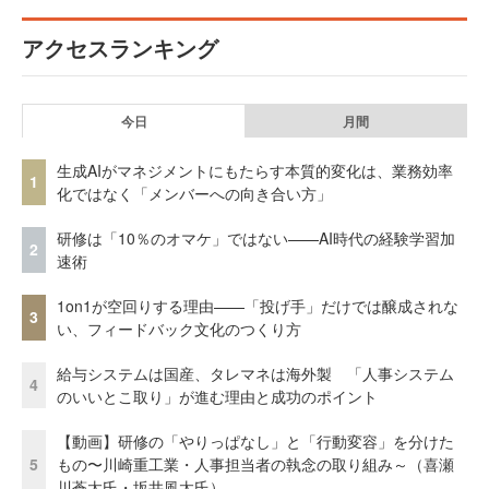
アクセスランキング
今日
月間
生成AIがマネジメントにもたらす本質的変化は、業務効率
1
化ではなく「メンバーへの向き合い方」
研修は「10％のオマケ」ではない——AI時代の経験学習加
2
速術
1on1が空回りする理由——「投げ手」だけでは醸成されな
3
い、フィードバック文化のつくり方
給与システムは国産、タレマネは海外製 「人事システム
4
のいいとこ取り」が進む理由と成功のポイント
【動画】研修の「やりっぱなし」と「行動変容」を分けた
5
もの〜川崎重工業・人事担当者の執念の取り組み～（喜瀬
川蒼太氏・坂井風太氏）