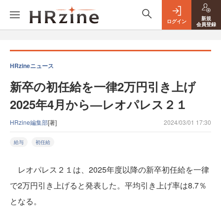
新規
ログイン
会員登録
HRzineニュース
新卒の初任給を一律2万円引き上げ
2025年4月から—レオパレス２１
HRzine編集部
[著]
2024/03/01 17:30
給与
初任給
レオパレス２１は、2025年度以降の新卒初任給を一律
で2万円引き上げると発表した。平均引き上げ率は8.7％
となる。