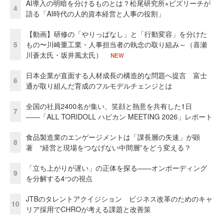
AI導入の明暗を分けるものとは？松尾研究所×ビズリーチが
4
語る「AI時代の人的資本経営と人事の役割」
【動画】研修の「やりっぱなし」と「行動変容」を分けた
5
もの〜川崎重工業・人事担当者の執念の取り組み～（喜瀬
川蒼太氏・坂井風太氏）
NEW
日本企業が直面する人材成長の構造的な問題へ提言 富士
6
通が取り組んだ育成のフルモデルチェンジとは
全国の社員2400名が集い、笑顔と熱意を共有した1日
7
――「ALL TORIDOLL ハピカン MEETING 2026」レポート
食品製造業のエンゲージメントは「課長層の失速」が顕
8
著 “経営と現場をつなげない中間層”をどう変える？
「立ち上がりが遅い」の正体を探る——オンボーディング
9
を分解する4つの視点
JTBのタレントアクイジション ビジネス改革のためのキャ
10
リア採用でCHROが考える課題と改善策