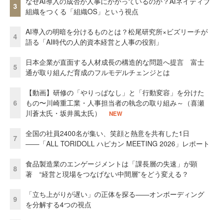
なぜAI導入の成否が人事にかかっているのか？AIネイティブ
3
組織をつくる「組織OS」という視点
AI導入の明暗を分けるものとは？松尾研究所×ビズリーチが
4
語る「AI時代の人的資本経営と人事の役割」
日本企業が直面する人材成長の構造的な問題へ提言 富士
5
通が取り組んだ育成のフルモデルチェンジとは
【動画】研修の「やりっぱなし」と「行動変容」を分けた
6
もの〜川崎重工業・人事担当者の執念の取り組み～（喜瀬
川蒼太氏・坂井風太氏）
NEW
全国の社員2400名が集い、笑顔と熱意を共有した1日
7
――「ALL TORIDOLL ハピカン MEETING 2026」レポート
食品製造業のエンゲージメントは「課長層の失速」が顕
8
著 “経営と現場をつなげない中間層”をどう変える？
「立ち上がりが遅い」の正体を探る——オンボーディング
9
を分解する4つの視点