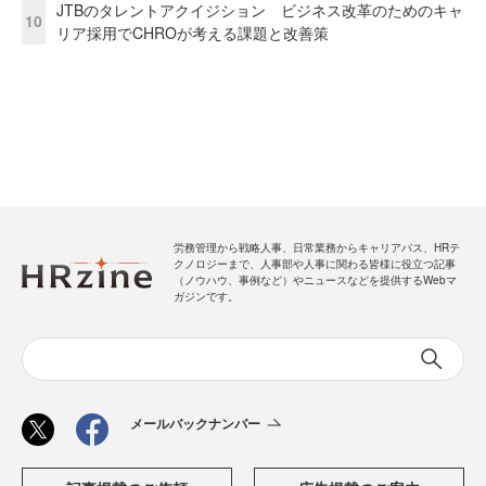
JTBのタレントアクイジション ビジネス改革のためのキャ
10
リア採用でCHROが考える課題と改善策
労務管理から戦略人事、日常業務からキャリアパス、HRテ
クノロジーまで、人事部や人事に関わる皆様に役立つ記事
（ノウハウ、事例など）やニュースなどを提供するWebマ
ガジンです。
メールバックナンバー