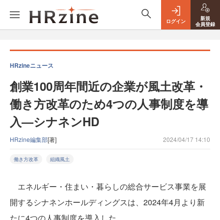
新規
ログイン
会員登録
HRzineニュース
創業100周年間近の企業が風土改革・
働き方改革のため4つの人事制度を導
入—シナネンHD
HRzine編集部
[著]
2024/04/17 14:10
働き方改革
組織風土
エネルギー・住まい・暮らしの総合サービス事業を展
開するシナネンホールディングスは、2024年4月より新
たに4つの人事制度を導入した。