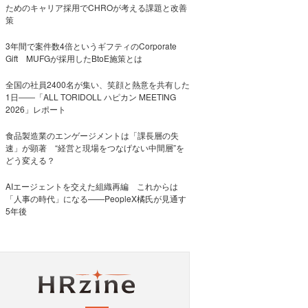
ためのキャリア採用でCHROが考える課題と改善
策
3年間で案件数4倍というギフティのCorporate
Gift MUFGが採用したBtoE施策とは
全国の社員2400名が集い、笑顔と熱意を共有した
1日――「ALL TORIDOLL ハピカン MEETING
2026」レポート
食品製造業のエンゲージメントは「課長層の失
速」が顕著 “経営と現場をつなげない中間層”を
どう変える？
AIエージェントを交えた組織再編 これからは
「人事の時代」になる——PeopleX橘氏が見通す
5年後