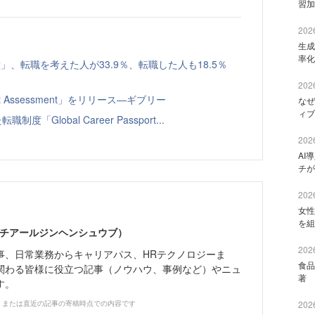
習加
2026
生成
率化
、転職を考えた人が33.9％、転職した人も18.5％
2026
t Assessment」をリリース—ギブリー
なぜ
ィブ
Global Career Passport...
2026
AI
チが
2026
女性
を組
エイチアールジンヘンシュウブ）
2026
事、日常業務からキャリアパス、HRテクノロジーま
食品
関わる皆様に役立つ記事（ノウハウ、事例など）やニュ
著 
す。
、または直近の記事の寄稿時点での内容です
2026