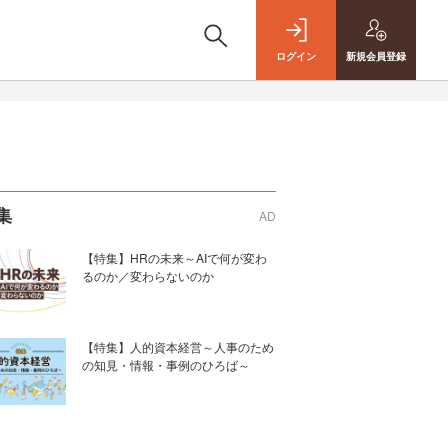
ログイン
新規
会員登録
集
AD
【特集】HRの未来～AIで何が変わ
るのか／変わらないのか
【特集】人的資本経営～人事のため
の知見・情報・事例のひろば～