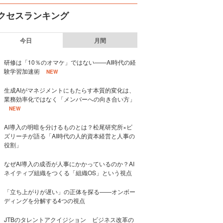
クセスランキング
今日
月間
研修は「10％のオマケ」ではない——AI時代の経
験学習加速術
NEW
生成AIがマネジメントにもたらす本質的変化は、
業務効率化ではなく「メンバーへの向き合い方」
NEW
AI導入の明暗を分けるものとは？松尾研究所×ビ
ズリーチが語る「AI時代の人的資本経営と人事の
役割」
なぜAI導入の成否が人事にかかっているのか？AI
ネイティブ組織をつくる「組織OS」という視点
「立ち上がりが遅い」の正体を探る——オンボー
ディングを分解する4つの視点
JTBのタレントアクイジション ビジネス改革の