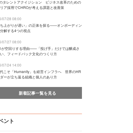
Bのタレントアクイジション ビジネス改革のための
リア採用でCHROが考える課題と改善策
/07/28 08:00
ち上がりが遅い」の正体を探る——オンボーディン
分解する4つの視点
/07/27 08:00
n1が空回りする理由——「投げ手」だけでは醸成さ
い、フィードバック文化のつくり方
/07/24 14:00
時代こそ「Humanity」を経営インフラへ 世界のHR
ダーが立ち返る組織と個人のあり方
新着記事一覧を見る
ベント