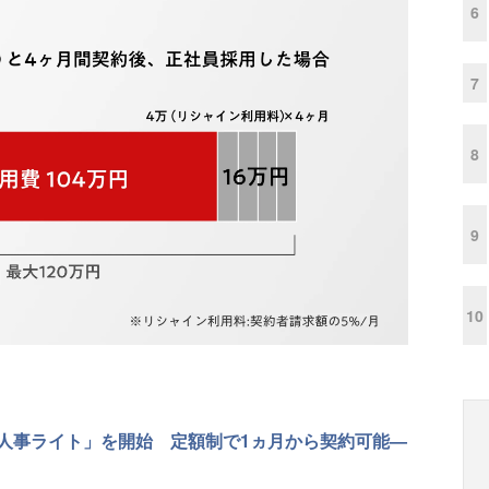
6
7
8
9
10
人事ライト」を開始 定額制で1ヵ月から契約可能—