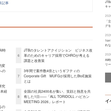
JT
筆記事
キャ
2026
「立
グを
2026
1o
れな
I時
JTBのタレントアクイジション ビジネス改
2026
6
革のためのキャリア採用でCHROが考える
AI
課題と改善策
リー
的変
への
3年間で案件数4倍というギフティの
7
Corporate Gift MUFGが採用したBtoE施策
とは
研究
資本経
全国の社員2400名が集い、笑顔と熱意を共
8
有した1日――「ALL TORIDOLL ハピカン
イ
MEETING 2026」レポート
るの