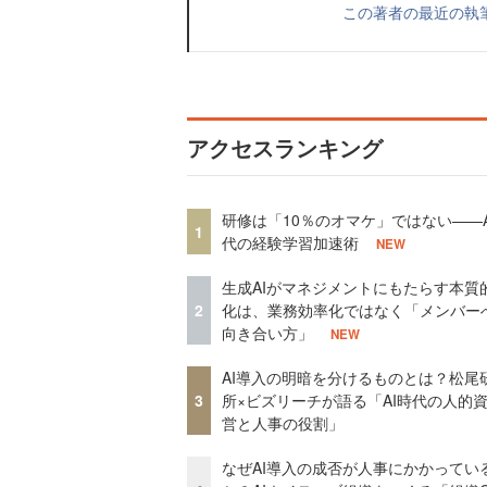
この著者の最近の執
アクセスランキング
研修は「10％のオマケ」ではない——A
1
代の経験学習加速術
NEW
生成AIがマネジメントにもたらす本質
2
化は、業務効率化ではなく「メンバー
向き合い方」
NEW
AI導入の明暗を分けるものとは？松尾
3
所×ビズリーチが語る「AI時代の人的
営と人事の役割」
なぜAI導入の成否が人事にかかってい