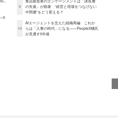
OS」
食品製造業のエンゲージメントは「課長層
9
の失速」が顕著 “経営と現場をつなげない
中間層”をどう変える？
—オ
AIエージェントを交えた組織再編 これか
10
らは「人事の時代」になる——PeopleX橘氏
が見通す5年後