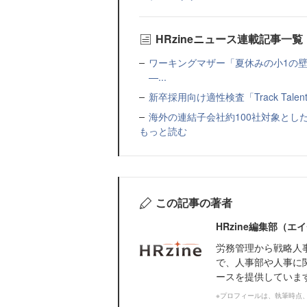
HRzineニュース連載記事一覧
ワーキングマザー「夏休みの小1の壁」
—...
新卒採用向け適性検査「Track Talen
海外の連結子会社約100社対象とした転職制度「
もっと読む
この記事の著者
HRzine編集部（
労務管理から戦略人
で、人事部や人事に
ースを提供していま
※プロフィールは、執筆時点