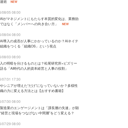
速術
NEW
/08/05 08:00
AIがマネジメントにもたらす本質的変化は、業務効
ではなく「メンバーへの向き合い方」
NEW
/08/04 08:00
AI導入の成否が人事にかかっているのか？AIネイテ
組織をつくる「組織OS」という視点
/08/03 08:00
導入の明暗を分けるものとは？松尾研究所×ビズリー
語る「AI時代の人的資本経営と人事の役割」
/07/31 17:30
やシニアが増えた“だけ”になっていないか？多様性
織の力に変える方法とは【おすすめ書籍】
/07/30 08:00
製造業のエンゲージメントは「課長層の失速」が顕
“経営と現場をつなげない中間層”をどう変える？
/07/29 08:00