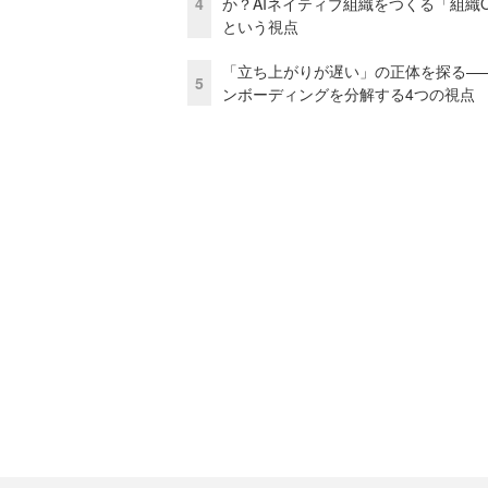
4
か？AIネイティブ組織をつくる「組織
という視点
「立ち上がりが遅い」の正体を探る—
5
ンボーディングを分解する4つの視点