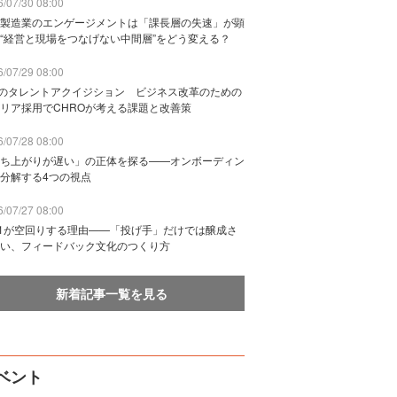
/07/30 08:00
製造業のエンゲージメントは「課長層の失速」が顕
“経営と現場をつなげない中間層”をどう変える？
/07/29 08:00
Bのタレントアクイジション ビジネス改革のための
リア採用でCHROが考える課題と改善策
/07/28 08:00
ち上がりが遅い」の正体を探る——オンボーディン
分解する4つの視点
/07/27 08:00
n1が空回りする理由——「投げ手」だけでは醸成さ
い、フィードバック文化のつくり方
新着記事一覧を見る
ベント