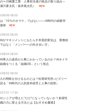
の〜川崎重工業・人事担当者の執念の取り組み～
瀬川蒼太氏・坂井風太氏）
NEW
/08/06 08:00
は「10％のオマケ」ではない——AI時代の経験学
速術
NEW
/08/05 08:00
AIがマネジメントにもたらす本質的変化は、業務効
ではなく「メンバーへの向き合い方」
/08/04 08:00
AI導入の成否が人事にかかっているのか？AIネイテ
組織をつくる「組織OS」という視点
/08/03 08:00
導入の明暗を分けるものとは？松尾研究所×ビズリー
語る「AI時代の人的資本経営と人事の役割」
/07/31 17:30
やシニアが増えた“だけ”になっていないか？多様性
織の力に変える方法とは【おすすめ書籍】