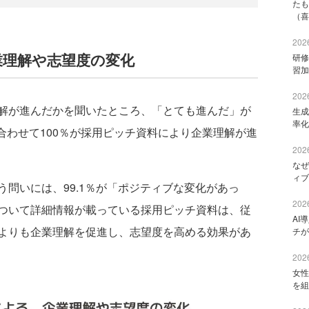
たも
（喜
2026
業理解や志望度の変化
研修
習加
2026
解が進んだかを聞いたところ、「とても進んだ」が
生成
率化
と、合わせて100％が採用ピッチ資料により企業理解が進
2026
なぜ
ィブ
問いには、99.1％が「ポジティブな変化があっ
2026
ついて詳細情報が載っている採用ピッチ資料は、従
AI
よりも企業理解を促進し、志望度を高める効果があ
チが
2026
女性
を組