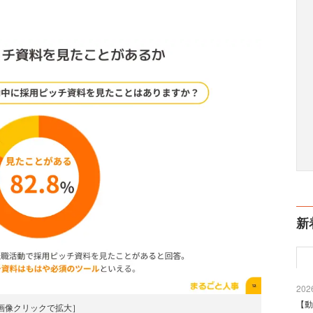
新
2026
【動
画像クリックで拡大］