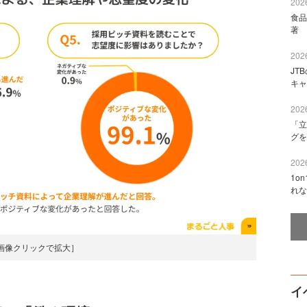
2026
食品
著 
2026
JT
キャ
2026
「立
グを
2026
1o
れな
画像クリックで拡大］
イ