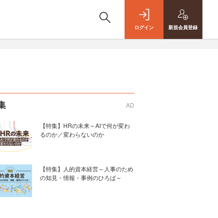
ログイン
新規
会員登録
集
AD
【特集】HRの未来～AIで何が変わ
るのか／変わらないのか
【特集】人的資本経営～人事のため
の知見・情報・事例のひろば～