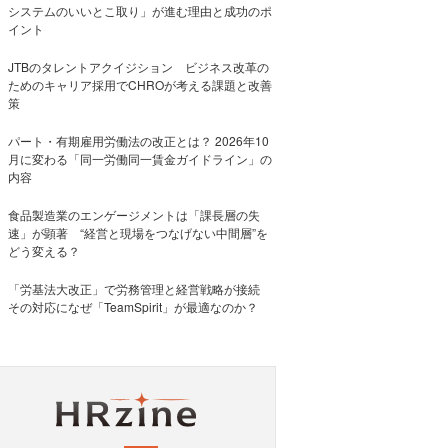
システムのいいとこ取り」が進む理由と成功のポ
イント
JTBのタレントアクイジション ビジネス改革の
ためのキャリア採用でCHROが考える課題と改善
策
パート・有期雇用労働法の改正とは？ 2026年10
月に変わる「同一労働同一賃金ガイドライン」の
内容
食品製造業のエンゲージメントは「課長層の失
速」が顕著 “経営と現場をつなげない中間層”を
どう変える？
「労基法大改正」で労務管理と経営戦略が接続
その対応になぜ「TeamSpirit」が最適なのか？