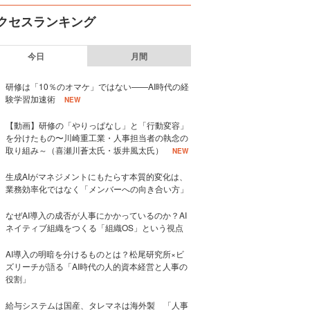
クセスランキング
今日
月間
研修は「10％のオマケ」ではない——AI時代の経
験学習加速術
NEW
【動画】研修の「やりっぱなし」と「行動変容」
を分けたもの〜川崎重工業・人事担当者の執念の
取り組み～（喜瀬川蒼太氏・坂井風太氏）
NEW
生成AIがマネジメントにもたらす本質的変化は、
業務効率化ではなく「メンバーへの向き合い方」
なぜAI導入の成否が人事にかかっているのか？AI
ネイティブ組織をつくる「組織OS」という視点
AI導入の明暗を分けるものとは？松尾研究所×ビ
ズリーチが語る「AI時代の人的資本経営と人事の
役割」
給与システムは国産、タレマネは海外製 「人事