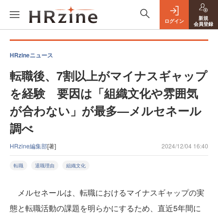
新規
ログイン
会員登録
HRzineニュース
転職後、7割以上がマイナスギャップ
を経験 要因は「組織文化や雰囲気
が合わない」が最多—メルセネール
調べ
HRzine編集部
[著]
2024/12/04 16:40
転職
退職理由
組織文化
メルセネールは、転職におけるマイナスギャップの実
態と転職活動の課題を明らかにするため、直近5年間に