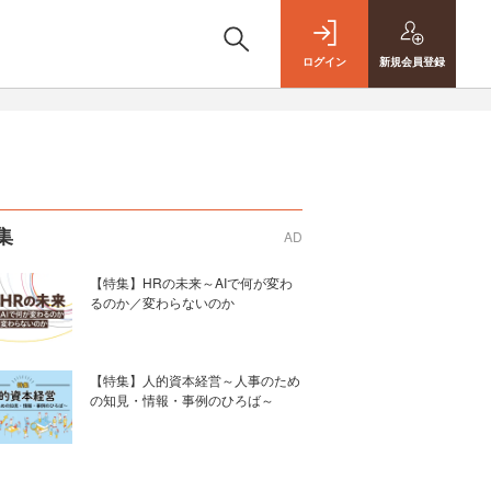
ログイン
新規
会員登録
集
AD
【特集】HRの未来～AIで何が変わ
るのか／変わらないのか
【特集】人的資本経営～人事のため
の知見・情報・事例のひろば～