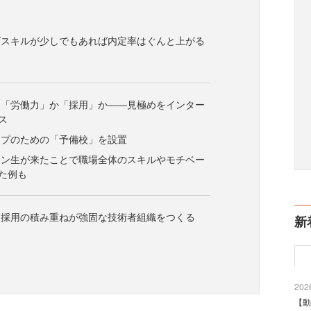
グスキルが少しでもあれば内定率はぐんと上がる
は「労働力」か「採用」か――見極めをインター
ス
ップのための「予備校」を設置
ーン生が来たことで職場全体のスキルやモチベー
た例も
ア採用の積み重ねが強固な技術者組織をつくる
新
2026
【動