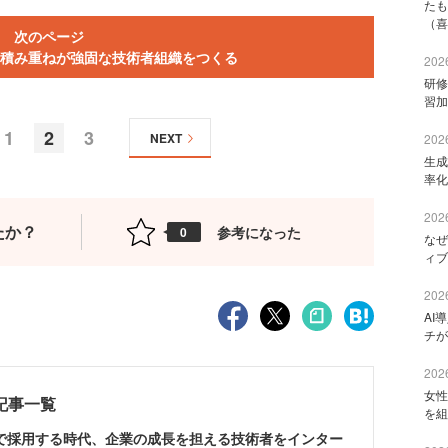
たも
（喜
次のページ
積み重ねが強固な技術者組織をつくる
2026
研修
習加
1
2
3
NEXT
2026
生成
率化
2026
たか？
参考になった
0
なぜ
ィブ
2026
AI
チが
2026
女性
載記事一覧
を組
で採用する時代、企業の成長を担える技術者をインター