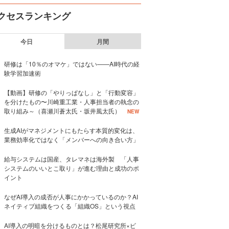
クセスランキング
今日
月間
研修は「10％のオマケ」ではない——AI時代の経
験学習加速術
【動画】研修の「やりっぱなし」と「行動変容」
を分けたもの〜川崎重工業・人事担当者の執念の
取り組み～（喜瀬川蒼太氏・坂井風太氏）
NEW
生成AIがマネジメントにもたらす本質的変化は、
業務効率化ではなく「メンバーへの向き合い方」
給与システムは国産、タレマネは海外製 「人事
システムのいいとこ取り」が進む理由と成功のポ
イント
なぜAI導入の成否が人事にかかっているのか？AI
ネイティブ組織をつくる「組織OS」という視点
AI導入の明暗を分けるものとは？松尾研究所×ビ