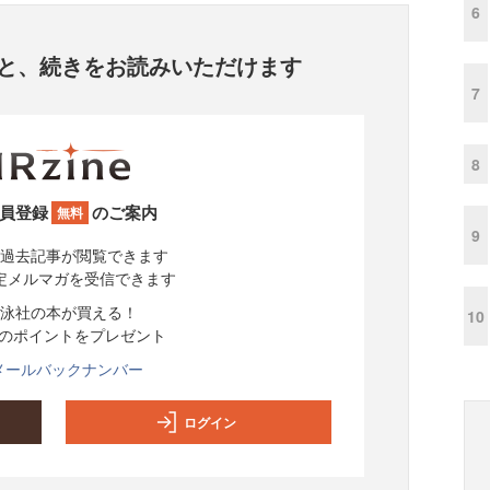
6
と、
続きをお読みいただけます
7
8
員登録
のご案内
無料
9
過去記事が閲覧できます
定メルマガを受信できます
泳社の本が買える！
10
分のポイントをプレゼント
メールバックナンバー
ログイン