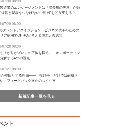
/07/30 08:00
製造業のエンゲージメントは「課長層の失速」が顕
“経営と現場をつなげない中間層”をどう変える？
/07/29 08:00
Bのタレントアクイジション ビジネス改革のための
リア採用でCHROが考える課題と改善策
/07/28 08:00
ち上がりが遅い」の正体を探る——オンボーディン
分解する4つの視点
/07/27 08:00
n1が空回りする理由——「投げ手」だけでは醸成さ
い、フィードバック文化のつくり方
新着記事一覧を見る
ベント