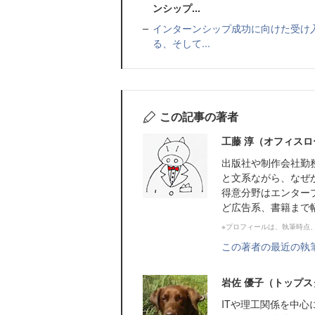
ンシップ...
インターンシップ成功に向けた受け
る、そして...
この記事の著者
工藤 淳（オフィスロ
出版社や制作会社勤
と文系ながら、なぜ
得意分野はエンター
ど広告系、書籍まで
※プロフィールは、執筆時点
この著者の最近の執
岩佐 優子（トップス
ITや理工関係を中