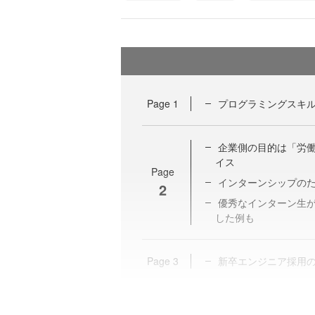
Page
1
プログラミングスキ
企業側の目的は「労
イス
Page
インターンシップの
2
優秀なインターン生
した例も
Page
3
新卒エンジニア採用