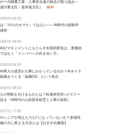
の〜川崎重工業・人事担当者の執念の取り組み～
瀬川蒼太氏・坂井風太氏）
NEW
/08/06 08:00
は「10％のオマケ」ではない——AI時代の経験学
速術
/08/05 08:00
AIがマネジメントにもたらす本質的変化は、業務効
ではなく「メンバーへの向き合い方」
/08/04 08:00
AI導入の成否が人事にかかっているのか？AIネイテ
組織をつくる「組織OS」という視点
/08/03 08:00
導入の明暗を分けるものとは？松尾研究所×ビズリー
語る「AI時代の人的資本経営と人事の役割」
/07/31 17:30
やシニアが増えた“だけ”になっていないか？多様性
織の力に変える方法とは【おすすめ書籍】