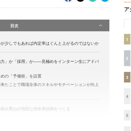
ア
目次
1
ルが少しでもあれば内定率はぐんと上がるのではないか
2
働力」か「採用」か――見極めをインターン生にアドバ
ための「予備校」を設置
3
が来たことで職場全体のスキルやモチベーションが向上
4
の積み重ねが強固な技術者組織をつくる
5