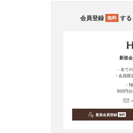
会員登録
する
無料
新規会
・全ての
・会員限
・翔
500円
新規会員登録
無料