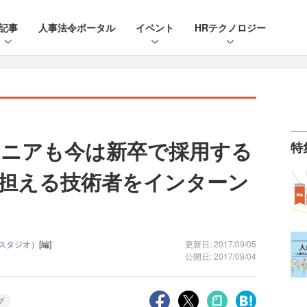
記事
人事法令ポータル
イベント
HRテクノロジー
ニアも今は新卒で採用する
特
担える技術者をインターン
う
プスタジオ）
[編]
更新日: 2017/09/05
公開日: 2017/09/04
プ