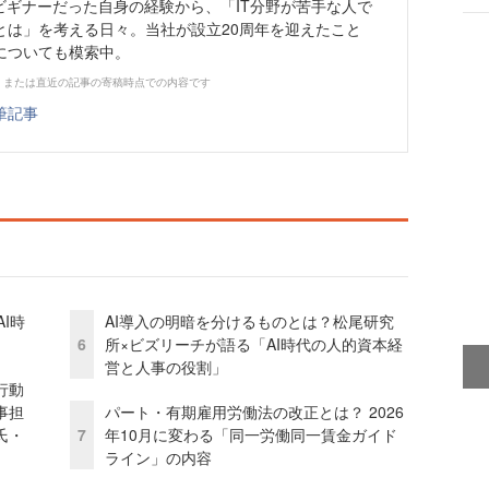
ビギナーだった自身の経験から、「IT分野が苦手な人で
とは」を考える日々。当社が設立20周年を迎えたこと
についても模索中。
、または直近の記事の寄稿時点での内容です
筆記事
I時
AI導入の明暗を分けるものとは？松尾研究
6
所×ビズリーチが語る「AI時代の人的資本経
営と人事の役割」
行動
事担
パート・有期雇用労働法の改正とは？ 2026
氏・
7
年10月に変わる「同一労働同一賃金ガイド
ライン」の内容