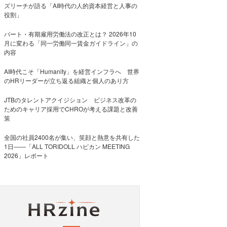
ズリーチが語る「AI時代の人的資本経営と人事の
役割」
パート・有期雇用労働法の改正とは？ 2026年10
月に変わる「同一労働同一賃金ガイドライン」の
内容
AI時代こそ「Humanity」を経営インフラへ 世界
のHRリーダーが立ち返る組織と個人のあり方
JTBのタレントアクイジション ビジネス改革の
ためのキャリア採用でCHROが考える課題と改善
策
全国の社員2400名が集い、笑顔と熱意を共有した
1日――「ALL TORIDOLL ハピカン MEETING
2026」レポート