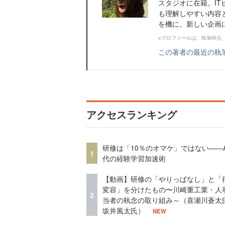
スタジオに在籍。IT
も理解しやすい内容
を機に、新しい企画
※プロフィールは、執筆時点
この著者の最近の執
アクセスランキング
研修は「10％のオマケ」ではない——A
1
代の経験学習加速術
【動画】研修の「やりっぱなし」と「
変容」を分けたもの〜川崎重工業・人
2
当者の執念の取り組み～（喜瀬川蒼太
坂井風太氏）
NEW