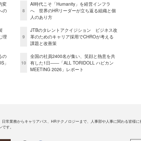
的変
AI時代こそ「Humanity」を経営インフラ
への
8
へ 世界のHRリーダーが立ち返る組織と個
人のあり方
外製
JTBのタレントアクイジション ビジネス改
む理
9
革のためのキャリア採用でCHROが考える
課題と改善策
るの
全国の社員2400名が集い、笑顔と熱意を共
OS」
10
有した1日――「ALL TORIDOLL ハピカン
MEETING 2026」レポート
、日常業務からキャリアパス、HRテクノロジーまで、人事部や人事に関わる皆様に
ンです。