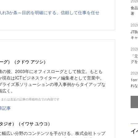
2026
食品
入れ3か条～目的を明確にする、信頼して仕事を任せ
著 
2026
JT
キャ
2026
「立
ーグ）（クドウ アツシ）
グを
務の後、2003年にオフィスローグとして独立。もとも
2026
か現在はICTビジネスライター／編集者として営業中。
1o
プライズ系ソリューションの導入事例からタイアップな
れな
幅広く。
、または直近の記事の寄稿時点での内容です
筆記事
タジオ）（イワサ ユウコ）
イ
心に幅広い分野のコンテンツを手がける、株式会社トップ