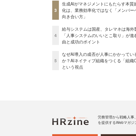
生成AIがマネジメントにもたらす本質
3
化は、業務効率化ではなく「メンバー
向き合い方」
給与システムは国産、タレマネは海
4
「人事システムのいいとこ取り」が進
由と成功のポイント
なぜAI導入の成否が人事にかかってい
5
か？AIネイティブ組織をつくる「組織
という視点
労務管理から戦略人事
を提供するWebマガジ