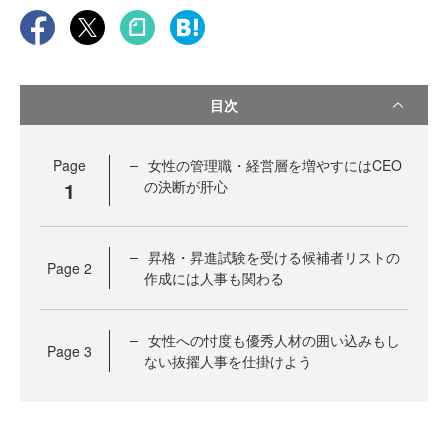
目次
Page
女性の管理職・経営層を増やすにはCEO
1
の決断が肝心
昇格・昇進試験を受ける候補者リストの
Page
2
作成には人事も関わる
女性への忖度も優秀人材の囲い込みもし
Page
3
ない抜擢人事を仕掛けよう