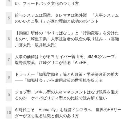
4
い、フィードバック文化のつくり方
給与システムは国産、タレマネは海外製 「人事システム
5
のいいとこ取り」が進む理由と成功のポイント
【動画】研修の「やりっぱなし」と「行動変容」を分けた
6
もの〜川崎重工業・人事担当者の執念の取り組み～（喜瀬
川蒼太氏・坂井風太氏）
人事の価値は上がる?! サイバー曽山氏、SMBCグループ、
7
塩野義製薬、江崎グリコが語る「AI×HR」
ドラッカー「知識労働者」論とAI政策・労基法改正の拡大
8
——「知識社会」から雇用政策の世界観を捉える
ジョブ型・スキル型の人材マネジメントはなぜ限界を迎え
9
るのか ケイパビリティ型との比較で読み解く違い
AI時代こそ「Humanity」を経営インフラへ 世界のHRリー
10
ダーが立ち返る組織と個人のあり方