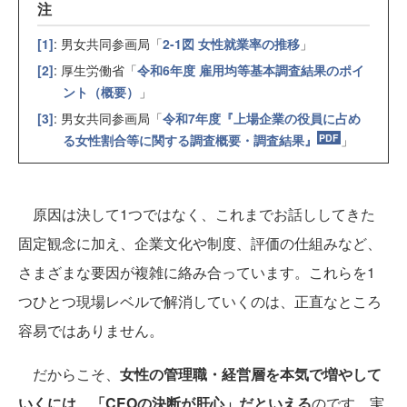
注
[1]
: 男女共同参画局「
2-1図 女性就業率の推移
」
[2]
: 厚生労働省「
令和6年度 雇用均等基本調査結果のポイ
ント（概要）
」
[3]
: 男女共同参画局「
令和7年度『上場企業の役員に占め
る女性割合等に関する調査概要・調査結果』
」
原因は決して1つではなく、これまでお話ししてきた
固定観念に加え、企業文化や制度、評価の仕組みなど、
さまざまな要因が複雑に絡み合っています。これらを1
つひとつ現場レベルで解消していくのは、正直なところ
容易ではありません。
だからこそ、
女性の管理職・経営層を本気で増やして
いくには、「CEOの決断が肝心」だといえる
のです。実