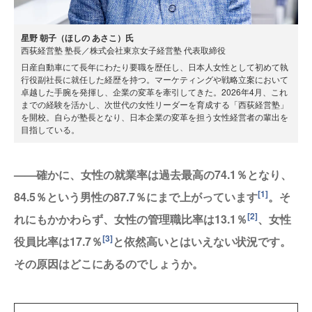
星野 朝子（ほしの あさこ）氏
西荻経営塾 塾長／株式会社東京女子経営塾 代表取締役
日産自動車にて長年にわたり要職を歴任し、日本人女性として初めて執
行役副社長に就任した経歴を持つ。マーケティングや戦略立案において
卓越した手腕を発揮し、企業の変革を牽引してきた。2026年4月、これ
までの経験を活かし、次世代の女性リーダーを育成する「西荻経営塾」
を開校。自らが塾長となり、日本企業の変革を担う女性経営者の輩出を
目指している。
——確かに、女性の就業率は過去最高の74.1％となり、
[1]
84.5％という男性の87.7％にまで上がっています
。そ
[2]
れにもかかわらず、女性の管理職比率は13.1％
、女性
[3]
役員比率は17.7％
と依然高いとはいえない状況です。
その原因はどこにあるのでしょうか。