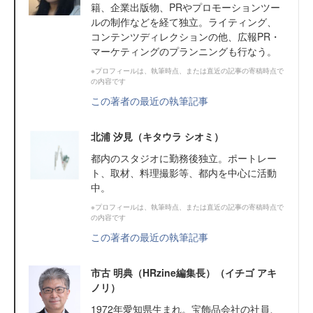
籍、企業出版物、PRやプロモーションツー
ルの制作などを経て独立。ライティング、
コンテンツディレクションの他、広報PR・
マーケティングのプランニングも行なう。
※プロフィールは、執筆時点、または直近の記事の寄稿時点で
の内容です
この著者の最近の執筆記事
北浦 汐見（キタウラ シオミ）
都内のスタジオに勤務後独立。ポートレー
ト、取材、料理撮影等、都内を中心に活動
中。
※プロフィールは、執筆時点、または直近の記事の寄稿時点で
の内容です
この著者の最近の執筆記事
市古 明典（HRzine編集長）（イチゴ アキ
ノリ）
1972年愛知県生まれ。宝飾品会社の社員、