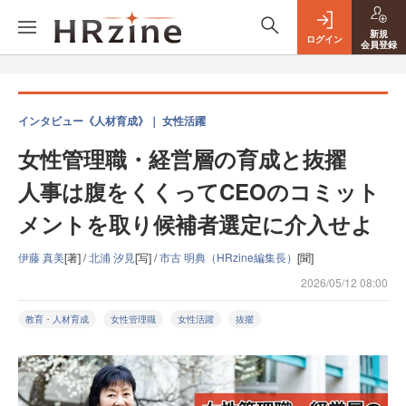
新規
ログイン
会員登録
インタビュー《人材育成》｜ 女性活躍
女性管理職・経営層の育成と抜擢
人事は腹をくくってCEOのコミット
メントを取り候補者選定に介入せよ
伊藤 真美
[著] /
北浦 汐見
[写] /
市古 明典（HRzine編集長）
[聞]
2026/05/12 08:00
教育・人材育成
女性管理職
女性活躍
抜擢