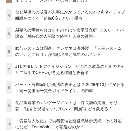
なぜAI導入の成否が人事にかかっているのか？AIネイティブ
4
組織をつくる「組織OS」という視点
AI導入の明暗を分けるものとは？松尾研究所×ビズリーチが
5
語る「AI時代の人的資本経営と人事の役割」
給与システムは国産、タレマネは海外製 「人事システム
6
のいいとこ取り」が進む理由と成功のポイント
JTBのタレントアクイジション ビジネス改革のためのキャ
7
リア採用でCHROが考える課題と改善策
パート・有期雇用労働法の改正とは？ 2026年10月に変わる
8
「同一労働同一賃金ガイドライン」の内容
食品製造業のエンゲージメントは「課長層の失速」が顕
9
著 “経営と現場をつなげない中間層”をどう変える？
「労基法大改正」で労務管理と経営戦略が接続 その対応
10
になぜ「TeamSpirit」が最適なのか？