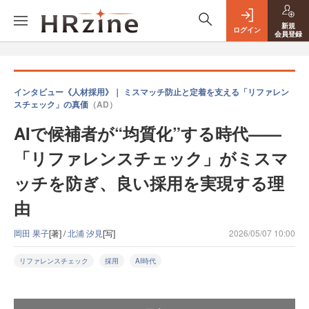
新規
ログイン
会員登録
インタビュー《人材採用》｜ ミスマッチ防止と定着を支える「リファレン
スチェック」の真価
（AD）
AIで候補者が“均質化”する時代——
「リファレンスチェック」がミスマ
ッチを防ぎ、良い採用を実現する理
由
岡田 果子
[著] /
北浦 汐見
[写]
2026/05/07 10:00
リファレンスチェック
採用
AI時代