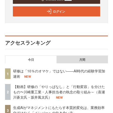
ログイン
アクセスランキング
今日
月間
研修は「10％のオマケ」ではない——AI時代の経験学習加
1
速術
NEW
【動画】研修の「やりっぱなし」と「行動変容」を分けた
2
もの〜川崎重工業・人事担当者の執念の取り組み～（喜瀬
川蒼太氏・坂井風太氏）
NEW
生成AIがマネジメントにもたらす本質的変化は、業務効率
3
化ではなく「メンバーへの向き合い方」