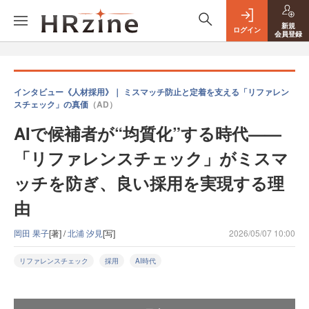
新規
ログイン
会員登録
インタビュー《人材採用》｜ ミスマッチ防止と定着を支える「リファレン
スチェック」の真価
（AD）
AIで候補者が“均質化”する時代——
「リファレンスチェック」がミスマ
ッチを防ぎ、良い採用を実現する理
由
岡田 果子
[著] /
北浦 汐見
[写]
2026/05/07 10:00
リファレンスチェック
採用
AI時代