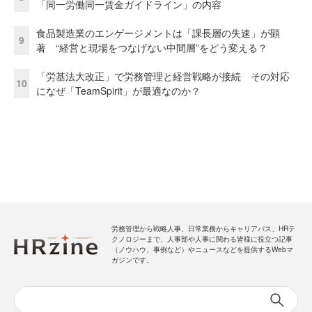
「同一労働同一賃金ガイドライン」の内容
食品製造業のエンゲージメントは「課長層の失速」が顕
9
著 “経営と現場をつなげない中間層”をどう変える？
「労基法大改正」で労務管理と経営戦略が接続 その対応
10
になぜ「TeamSpirit」が最適なのか？
労務管理から戦略人事、日常業務からキャリアパス、HRテ
クノロジーまで、人事部や人事に関わる皆様に役立つ記事
（ノウハウ、事例など）やニュースなどを提供するWebマ
ガジンです。