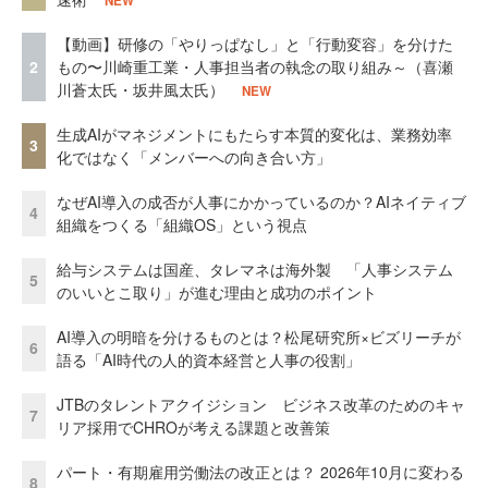
NEW
【動画】研修の「やりっぱなし」と「行動変容」を分けた
2
もの〜川崎重工業・人事担当者の執念の取り組み～（喜瀬
川蒼太氏・坂井風太氏）
NEW
生成AIがマネジメントにもたらす本質的変化は、業務効率
3
化ではなく「メンバーへの向き合い方」
なぜAI導入の成否が人事にかかっているのか？AIネイティブ
4
組織をつくる「組織OS」という視点
給与システムは国産、タレマネは海外製 「人事システム
5
のいいとこ取り」が進む理由と成功のポイント
AI導入の明暗を分けるものとは？松尾研究所×ビズリーチが
6
語る「AI時代の人的資本経営と人事の役割」
JTBのタレントアクイジション ビジネス改革のためのキャ
7
リア採用でCHROが考える課題と改善策
パート・有期雇用労働法の改正とは？ 2026年10月に変わる
8