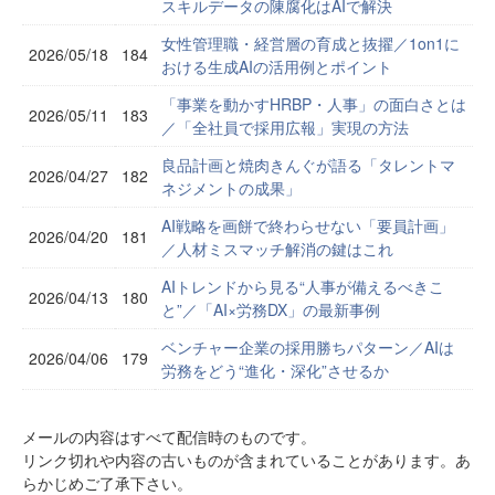
スキルデータの陳腐化はAIで解決
女性管理職・経営層の育成と抜擢／1on1に
2026/05/18
184
おける生成AIの活用例とポイント
「事業を動かすHRBP・人事」の面白さとは
2026/05/11
183
／「全社員で採用広報」実現の方法
良品計画と焼肉きんぐが語る「タレントマ
2026/04/27
182
ネジメントの成果」
AI戦略を画餅で終わらせない「要員計画」
2026/04/20
181
／人材ミスマッチ解消の鍵はこれ
AIトレンドから見る“人事が備えるべきこ
2026/04/13
180
と”／「AI×労務DX」の最新事例
ベンチャー企業の採用勝ちパターン／AIは
2026/04/06
179
労務をどう“進化・深化”させるか
メールの内容はすべて配信時のものです。
リンク切れや内容の古いものが含まれていることがあります。あ
らかじめご了承下さい。