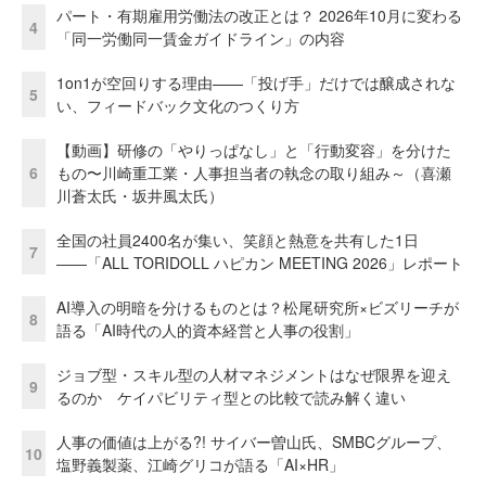
パート・有期雇用労働法の改正とは？ 2026年10月に変わる
4
「同一労働同一賃金ガイドライン」の内容
1on1が空回りする理由——「投げ手」だけでは醸成されな
5
い、フィードバック文化のつくり方
【動画】研修の「やりっぱなし」と「行動変容」を分けた
6
もの〜川崎重工業・人事担当者の執念の取り組み～（喜瀬
川蒼太氏・坂井風太氏）
全国の社員2400名が集い、笑顔と熱意を共有した1日
7
――「ALL TORIDOLL ハピカン MEETING 2026」レポート
AI導入の明暗を分けるものとは？松尾研究所×ビズリーチが
8
語る「AI時代の人的資本経営と人事の役割」
ジョブ型・スキル型の人材マネジメントはなぜ限界を迎え
9
るのか ケイパビリティ型との比較で読み解く違い
人事の価値は上がる?! サイバー曽山氏、SMBCグループ、
10
塩野義製薬、江崎グリコが語る「AI×HR」