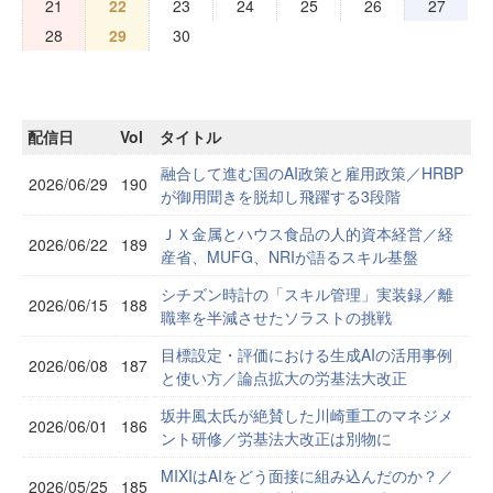
21
22
23
24
25
26
27
28
29
30
配信日
Vol
タイトル
融合して進む国のAI政策と雇用政策／HRBP
2026/06/29
190
が御用聞きを脱却し飛躍する3段階
ＪＸ金属とハウス食品の人的資本経営／経
2026/06/22
189
産省、MUFG、NRIが語るスキル基盤
シチズン時計の「スキル管理」実装録／離
2026/06/15
188
職率を半減させたソラストの挑戦
目標設定・評価における生成AIの活用事例
2026/06/08
187
と使い方／論点拡大の労基法大改正
坂井風太氏が絶賛した川崎重工のマネジメ
2026/06/01
186
ント研修／労基法大改正は別物に
MIXIはAIをどう面接に組み込んだのか？／
2026/05/25
185