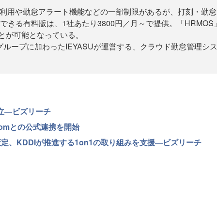
API利用や勤怠アラート機能などの一部制限があるが、打刻・勤
できる有料版は、1社あたり3800円／月～で提供。「HRMO
ことが可能となっている。
社グループに加わったIEYASUが運営する、クラウド勤怠管理シス
を設立―ビズリーチ
oomとの公式連携を開始
を策定、KDDIが推進する1on1の取り組みを支援―ビズリーチ