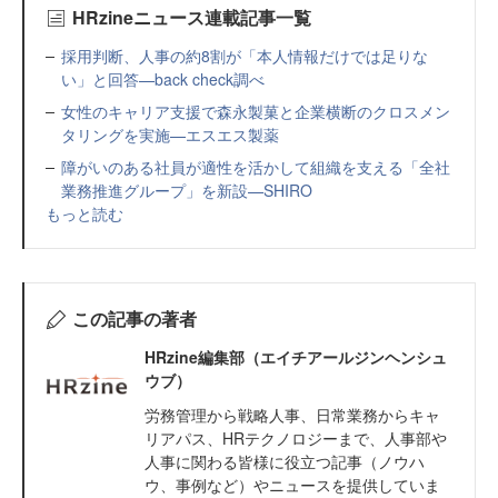
HRzineニュース連載記事一覧
採用判断、人事の約8割が「本人情報だけでは足りな
い」と回答—back check調べ
女性のキャリア支援で森永製菓と企業横断のクロスメン
タリングを実施—エスエス製薬
障がいのある社員が適性を活かして組織を支える「全社
業務推進グループ」を新設—SHIRO
もっと読む
この記事の著者
HRzine編集部（エイチアールジンヘンシュ
ウブ）
労務管理から戦略人事、日常業務からキャ
リアパス、HRテクノロジーまで、人事部や
人事に関わる皆様に役立つ記事（ノウハ
ウ、事例など）やニュースを提供していま