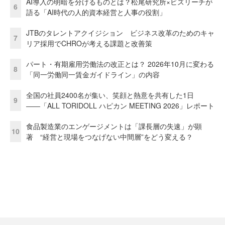
AI導入の明暗を分けるものとは？松尾研究所×ビズリーチが
6
語る「AI時代の人的資本経営と人事の役割」
JTBのタレントアクイジション ビジネス改革のためのキャ
7
リア採用でCHROが考える課題と改善策
パート・有期雇用労働法の改正とは？ 2026年10月に変わる
8
「同一労働同一賃金ガイドライン」の内容
全国の社員2400名が集い、笑顔と熱意を共有した1日
9
――「ALL TORIDOLL ハピカン MEETING 2026」レポート
食品製造業のエンゲージメントは「課長層の失速」が顕
10
著 “経営と現場をつなげない中間層”をどう変える？