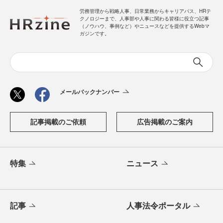
労務管理から戦略人事、日常業務からキャリアパス、HRテ
クノロジーまで、人事部や人事に関わる皆様に役立つ記事
（ノウハウ、事例など）やニュースなどを提供するWebマ
ガジンです。
メールバックナンバー
記事掲載のご依頼
広告掲載のご案内
特集
ニュース
記事
人事法令ポータル