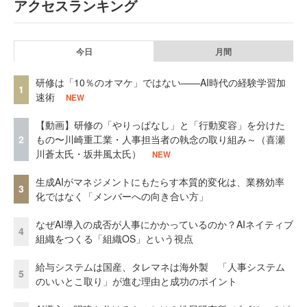
アクセスランキング
今日
月間
研修は「10％のオマケ」ではない——AI時代の経験学習加
1
速術
NEW
【動画】研修の「やりっぱなし」と「行動変容」を分けた
2
もの〜川崎重工業・人事担当者の執念の取り組み～（喜瀬
川蒼太氏・坂井風太氏）
NEW
生成AIがマネジメントにもたらす本質的変化は、業務効率
3
化ではなく「メンバーへの向き合い方」
なぜAI導入の成否が人事にかかっているのか？AIネイティブ
4
組織をつくる「組織OS」という視点
給与システムは国産、タレマネは海外製 「人事システム
5
のいいとこ取り」が進む理由と成功のポイント