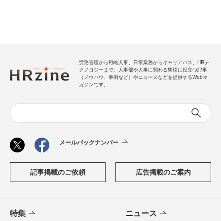
労務管理から戦略人事、日常業務からキャリアパス、HRテ
クノロジーまで、人事部や人事に関わる皆様に役立つ記事
（ノウハウ、事例など）やニュースなどを提供するWebマ
ガジンです。
メールバックナンバー
記事掲載のご依頼
広告掲載のご案内
特集
ニュース