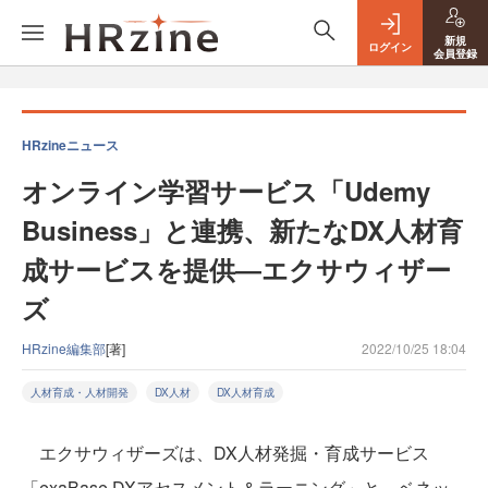
新規
ログイン
会員登録
HRzineニュース
オンライン学習サービス「Udemy
Business」と連携、新たなDX人材育
成サービスを提供―エクサウィザー
ズ
HRzine編集部
[著]
2022/10/25 18:04
人材育成・人材開発
DX人材
DX人材育成
エクサウィザーズは、DX人材発掘・育成サービス
「exaBase DXアセスメント＆ラーニング」と、ベネッ