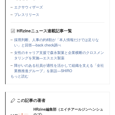
エクサウィザーズ
プレスリリース
HRzineニュース連載記事一覧
採用判断、人事の約8割が「本人情報だけでは足りな
い」と回答—back check調べ
女性のキャリア支援で森永製菓と企業横断のクロスメン
タリングを実施—エスエス製薬
障がいのある社員が適性を活かして組織を支える「全社
業務推進グループ」を新設—SHIRO
もっと読む
この記事の著者
HRzine編集部（エイチアールジンヘンシュ
ウブ）