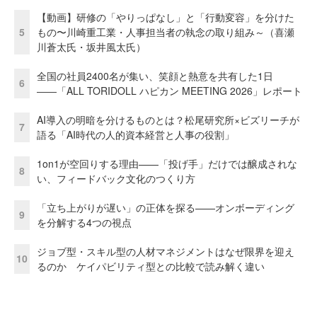
【動画】研修の「やりっぱなし」と「行動変容」を分けた
5
もの〜川崎重工業・人事担当者の執念の取り組み～（喜瀬
川蒼太氏・坂井風太氏）
全国の社員2400名が集い、笑顔と熱意を共有した1日
6
――「ALL TORIDOLL ハピカン MEETING 2026」レポート
AI導入の明暗を分けるものとは？松尾研究所×ビズリーチが
7
語る「AI時代の人的資本経営と人事の役割」
1on1が空回りする理由——「投げ手」だけでは醸成されな
8
い、フィードバック文化のつくり方
「立ち上がりが遅い」の正体を探る——オンボーディング
9
を分解する4つの視点
ジョブ型・スキル型の人材マネジメントはなぜ限界を迎え
10
るのか ケイパビリティ型との比較で読み解く違い