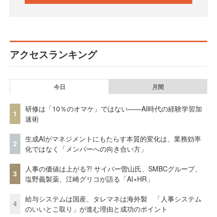
アクセスランキング
今日
月間
研修は「10％のオマケ」ではない——AI時代の経験学習加
1
速術
生成AIがマネジメントにもたらす本質的変化は、業務効率
2
化ではなく「メンバーへの向き合い方」
人事の価値は上がる?! サイバー曽山氏、SMBCグループ、
3
塩野義製薬、江崎グリコが語る「AI×HR」
給与システムは国産、タレマネは海外製 「人事システム
4
のいいとこ取り」が進む理由と成功のポイント