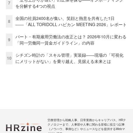
7
を分解する4つの視点
全国の社員2400名が集い、笑顔と熱意を共有した1日
8
――「ALL TORIDOLL ハピカン MEETING 2026」レポート
パート・有期雇用労働法の改正とは？ 2026年10月に変わる
9
「同一労働同一賃金ガイドライン」の内容
シチズン時計の「スキル管理」実装録——現場の「可視化
10
にメリットがない」を乗り越え、見据える未来とは
労務管理から戦略人事、日常業務からキャリアパス、HRテ
クノロジーまで、人事部や人事に関わる皆様に役立つ記事
（ノウハウ、事例など）やニュースなどを提供するWebマ