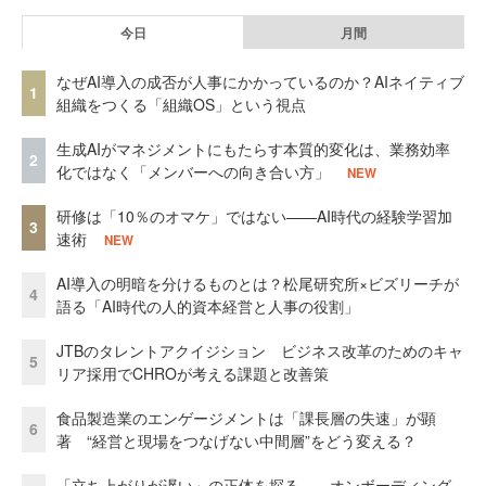
今日
月間
なぜAI導入の成否が人事にかかっているのか？AIネイティブ
1
組織をつくる「組織OS」という視点
生成AIがマネジメントにもたらす本質的変化は、業務効率
2
化ではなく「メンバーへの向き合い方」
NEW
研修は「10％のオマケ」ではない——AI時代の経験学習加
3
速術
NEW
AI導入の明暗を分けるものとは？松尾研究所×ビズリーチが
4
語る「AI時代の人的資本経営と人事の役割」
JTBのタレントアクイジション ビジネス改革のためのキャ
5
リア採用でCHROが考える課題と改善策
食品製造業のエンゲージメントは「課長層の失速」が顕
6
著 “経営と現場をつなげない中間層”をどう変える？
「立ち上がりが遅い」の正体を探る——オンボーディング