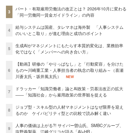
パート・有期雇用労働法の改正とは？ 2026年10月に変わる
3
「同一労働同一賃金ガイドライン」の内容
給与システムは国産、タレマネは海外製 「人事システム
4
のいいとこ取り」が進む理由と成功のポイント
生成AIがマネジメントにもたらす本質的変化は、業務効率
5
化ではなく「メンバーへの向き合い方」
【動画】研修の「やりっぱなし」と「行動変容」を分けた
6
もの〜川崎重工業・人事担当者の執念の取り組み～（喜瀬
川蒼太氏・坂井風太氏）
NEW
ドラッカー「知識労働者」論とAI政策・労基法改正の拡大
7
——「知識社会」から雇用政策の世界観を捉える
ジョブ型・スキル型の人材マネジメントはなぜ限界を迎え
8
るのか ケイパビリティ型との比較で読み解く違い
人事の価値は上がる?! サイバー曽山氏、SMBCグループ、
9
塩野義製薬、江崎グリコが語る「AI×HR」