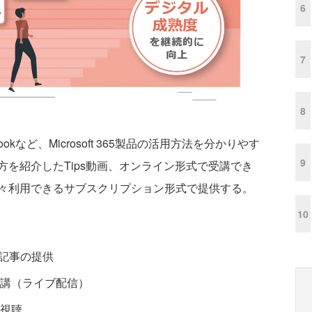
6
7
8
tlookなど、Microsoft 365製品の活用方法を分かりやす
9
を紹介したTips動画、オンライン形式で受講でき
々利用できるサブスクリプション形式で提供する。
10
ips記事の提供
講（ライブ配信）
視聴