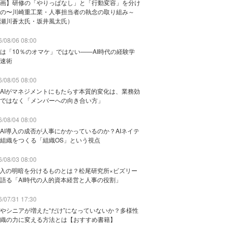
画】研修の「やりっぱなし」と「行動変容」を分け
の〜川崎重工業・人事担当者の執念の取り組み～
瀬川蒼太氏・坂井風太氏）
/08/06 08:00
は「10％のオマケ」ではない——AI時代の経験学
速術
/08/05 08:00
AIがマネジメントにもたらす本質的変化は、業務効
ではなく「メンバーへの向き合い方」
/08/04 08:00
AI導入の成否が人事にかかっているのか？AIネイテ
組織をつくる「組織OS」という視点
/08/03 08:00
導入の明暗を分けるものとは？松尾研究所×ビズリー
語る「AI時代の人的資本経営と人事の役割」
/07/31 17:30
やシニアが増えた“だけ”になっていないか？多様性
織の力に変える方法とは【おすすめ書籍】