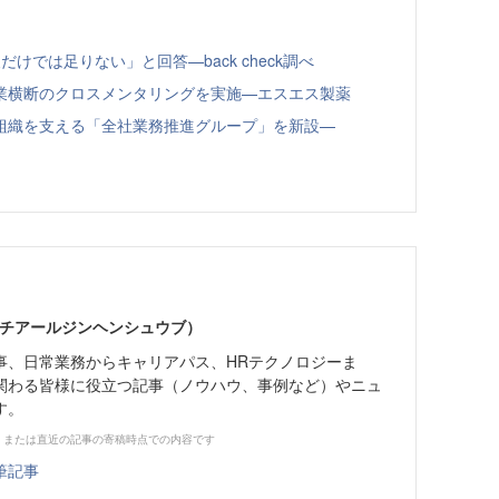
けでは足りない」と回答—back check調べ
業横断のクロスメンタリングを実施—エスエス製薬
組織を支える「全社業務推進グループ」を新設—
エイチアールジンヘンシュウブ）
事、日常業務からキャリアパス、HRテクノロジーま
関わる皆様に役立つ記事（ノウハウ、事例など）やニュ
す。
、または直近の記事の寄稿時点での内容です
筆記事