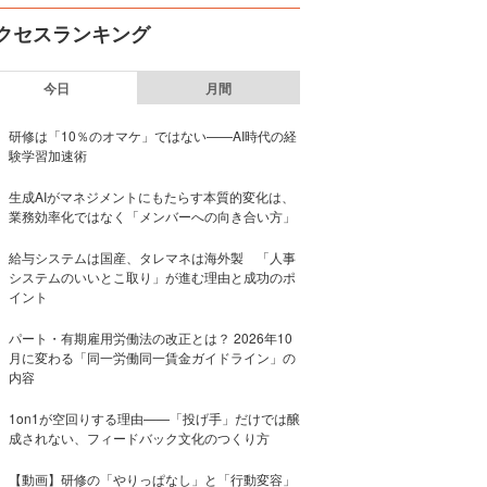
クセスランキング
今日
月間
研修は「10％のオマケ」ではない——AI時代の経
験学習加速術
生成AIがマネジメントにもたらす本質的変化は、
業務効率化ではなく「メンバーへの向き合い方」
給与システムは国産、タレマネは海外製 「人事
システムのいいとこ取り」が進む理由と成功のポ
イント
パート・有期雇用労働法の改正とは？ 2026年10
月に変わる「同一労働同一賃金ガイドライン」の
内容
1on1が空回りする理由——「投げ手」だけでは醸
成されない、フィードバック文化のつくり方
【動画】研修の「やりっぱなし」と「行動変容」