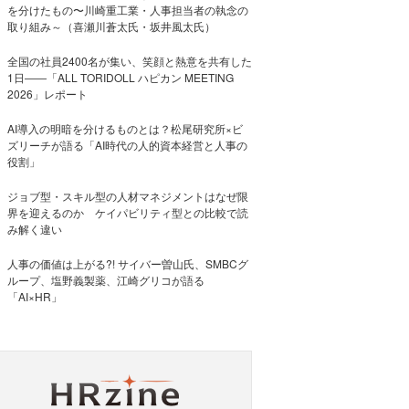
を分けたもの〜川崎重工業・人事担当者の執念の
取り組み～（喜瀬川蒼太氏・坂井風太氏）
全国の社員2400名が集い、笑顔と熱意を共有した
1日――「ALL TORIDOLL ハピカン MEETING
2026」レポート
AI導入の明暗を分けるものとは？松尾研究所×ビ
ズリーチが語る「AI時代の人的資本経営と人事の
役割」
ジョブ型・スキル型の人材マネジメントはなぜ限
界を迎えるのか ケイパビリティ型との比較で読
み解く違い
人事の価値は上がる?! サイバー曽山氏、SMBCグ
ループ、塩野義製薬、江崎グリコが語る
「AI×HR」