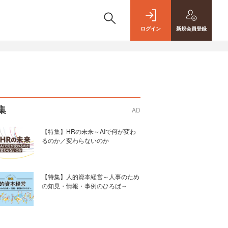
ログイン
新規
会員登録
集
AD
【特集】HRの未来～AIで何が変わ
るのか／変わらないのか
【特集】人的資本経営～人事のため
の知見・情報・事例のひろば～