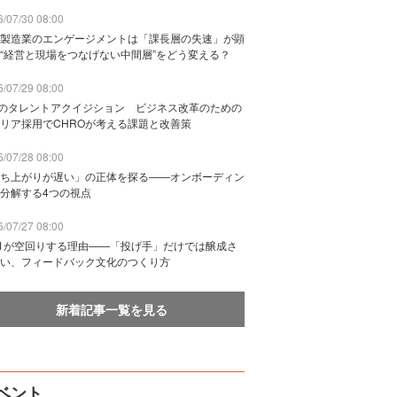
/07/30 08:00
製造業のエンゲージメントは「課長層の失速」が顕
“経営と現場をつなげない中間層”をどう変える？
/07/29 08:00
Bのタレントアクイジション ビジネス改革のための
リア採用でCHROが考える課題と改善策
/07/28 08:00
ち上がりが遅い」の正体を探る——オンボーディン
分解する4つの視点
/07/27 08:00
n1が空回りする理由——「投げ手」だけでは醸成さ
い、フィードバック文化のつくり方
新着記事一覧を見る
ベント