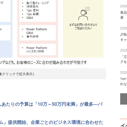
2026
食品
著 
2026
JT
キャ
2026
「立
グを
2026
像クリックで拡大表示］
1o
れな
あたりの予算は「10万～50万円未満」が最多―パ
ム」提供開始、企業ごとのビジネス環境に合わせた
イ