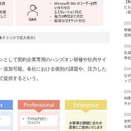
【動
たも
（喜
2026
研修
習加
像クリックで拡大表示］
2026
生成
率化
ンとして契約企業専用のハンズオン研修や社内サイ
・追加可能。各社における個別の課題や、注力した
2026
なぜ
て提供するという。
ィブ
2026
AI
チが
2026
女性
を組