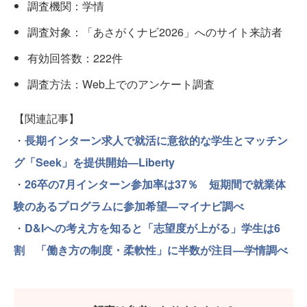
調査機関：学情
調査対象：「あさがくナビ2026」へのサイト来訪者
有効回答数：222件
調査方法：Web上でのアンケート調査
【関連記事】
・
長期インターン求人で就活に意欲的な学生とマッチン
グ「Seek」を提供開始—Liberty
・
26卒の7月インターン参加率は37％ 短期間で就業体
験のあるプログラムに参加希望—マイナビ調べ
・
D&Iへの考え方を知ると「志望度が上がる」学生は6
割 「働き⽅の制度・柔軟性」に半数が注目—学情調べ