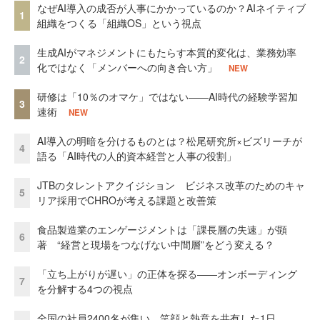
なぜAI導入の成否が人事にかかっているのか？AIネイティブ
1
組織をつくる「組織OS」という視点
生成AIがマネジメントにもたらす本質的変化は、業務効率
2
化ではなく「メンバーへの向き合い方」
NEW
研修は「10％のオマケ」ではない——AI時代の経験学習加
3
速術
NEW
AI導入の明暗を分けるものとは？松尾研究所×ビズリーチが
4
語る「AI時代の人的資本経営と人事の役割」
JTBのタレントアクイジション ビジネス改革のためのキャ
5
リア採用でCHROが考える課題と改善策
食品製造業のエンゲージメントは「課長層の失速」が顕
6
著 “経営と現場をつなげない中間層”をどう変える？
「立ち上がりが遅い」の正体を探る——オンボーディング
7
を分解する4つの視点
全国の社員2400名が集い、笑顔と熱意を共有した1日