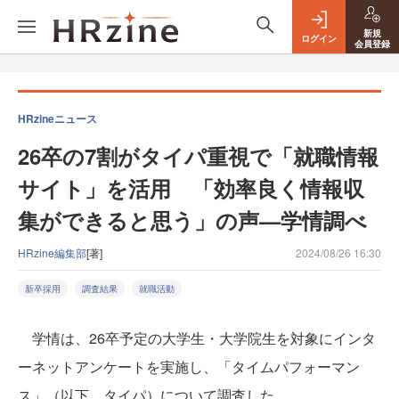
新規
ログイン
会員登録
HRzineニュース
26卒の7割がタイパ重視で「就職情報
サイト」を活用 「効率良く情報収
集ができると思う」の声—学情調べ
HRzine編集部
[著]
2024/08/26 16:30
新卒採用
調査結果
就職活動
学情は、26卒予定の大学生・大学院生を対象にインタ
ーネットアンケートを実施し、「タイムパフォーマン
ス」（以下、タイパ）について調査した。