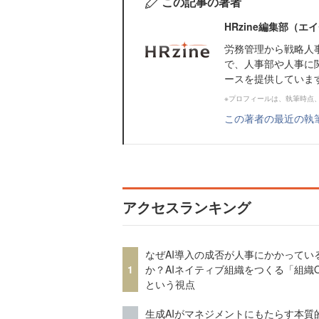
この記事の著者
HRzine編集部（
労務管理から戦略人
で、人事部や人事に
ースを提供していま
※プロフィールは、執筆時点
この著者の最近の執
アクセスランキング
なぜAI導入の成否が人事にかかってい
1
か？AIネイティブ組織をつくる「組織
という視点
生成AIがマネジメントにもたらす本質