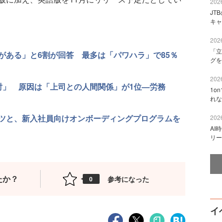
2026
JT
キャ
2026
「立
がある」と6割が回答 最多は「パワハラ」で85％
グを
2026
討」 原因は「上司との人間関係」が1位—労務
1o
れな
ツと、新入社員向けオンボーディングプログラムを
2026
AI
リー
たか？
参考になった
0
イ