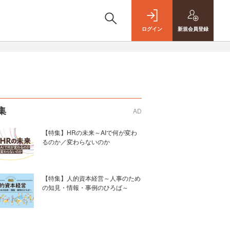
ログイン
新規
会員登録
集
AD
【特集】HRの未来～AIで何が変わ
るのか／変わらないのか
【特集】人的資本経営～人事のため
の知見・情報・事例のひろば～