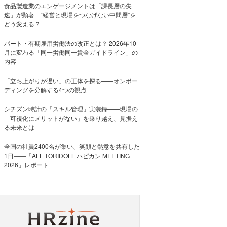
食品製造業のエンゲージメントは「課長層の失
速」が顕著 “経営と現場をつなげない中間層”を
どう変える？
パート・有期雇用労働法の改正とは？ 2026年10
月に変わる「同一労働同一賃金ガイドライン」の
内容
「立ち上がりが遅い」の正体を探る——オンボー
ディングを分解する4つの視点
シチズン時計の「スキル管理」実装録——現場の
「可視化にメリットがない」を乗り越え、見据え
る未来とは
全国の社員2400名が集い、笑顔と熱意を共有した
1日――「ALL TORIDOLL ハピカン MEETING
2026」レポート