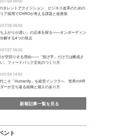
/07/29 08:00
Bのタレントアクイジション ビジネス改革のための
リア採用でCHROが考える課題と改善策
/07/28 08:00
ち上がりが遅い」の正体を探る——オンボーディン
分解する4つの視点
/07/27 08:00
n1が空回りする理由——「投げ手」だけでは醸成さ
い、フィードバック文化のつくり方
/07/24 14:00
時代こそ「Humanity」を経営インフラへ 世界のHR
ダーが立ち返る組織と個人のあり方
新着記事一覧を見る
ベント