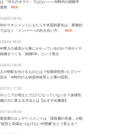
は「10％のオマケ」ではない——AI時代の経験学
速術
NEW
/08/05 08:00
AIがマネジメントにもたらす本質的変化は、業務効
ではなく「メンバーへの向き合い方」
NEW
/08/04 08:00
AI導入の成否が人事にかかっているのか？AIネイテ
組織をつくる「組織OS」という視点
/08/03 08:00
導入の明暗を分けるものとは？松尾研究所×ビズリー
語る「AI時代の人的資本経営と人事の役割」
/07/31 17:30
やシニアが増えた“だけ”になっていないか？多様性
織の力に変える方法とは【おすすめ書籍】
/07/30 08:00
製造業のエンゲージメントは「課長層の失速」が顕
“経営と現場をつなげない中間層”をどう変える？