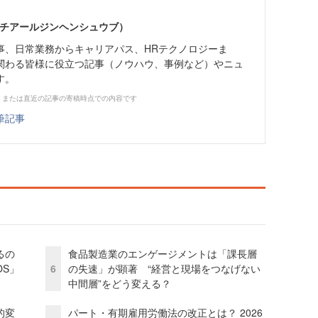
エイチアールジンヘンシュウブ）
事、日常業務からキャリアパス、HRテクノロジーま
関わる皆様に役立つ記事（ノウハウ、事例など）やニュ
す。
、または直近の記事の寄稿時点での内容です
筆記事
るの
食品製造業のエンゲージメントは「課長層
OS」
6
の失速」が顕著 “経営と現場をつなげない
中間層”をどう変える？
的変
パート・有期雇用労働法の改正とは？ 2026