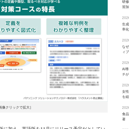
研修
習加
2026
生成
率化
2026
なぜ
ィブ
2026
AI
チが
2026
女性
を組
画像クリックで拡大］
2026
食品
著 
に加え、英語版を11月にリリース予定だとしてい