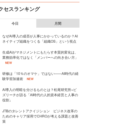
クセスランキング
今日
月間
なぜAI導入の成否が人事にかかっているのか？AI
ネイティブ組織をつくる「組織OS」という視点
生成AIがマネジメントにもたらす本質的変化は、
業務効率化ではなく「メンバーへの向き合い方」
NEW
研修は「10％のオマケ」ではない——AI時代の経
験学習加速術
NEW
AI導入の明暗を分けるものとは？松尾研究所×ビ
ズリーチが語る「AI時代の人的資本経営と人事の
役割」
JTBのタレントアクイジション ビジネス改革の
ためのキャリア採用でCHROが考える課題と改善
策