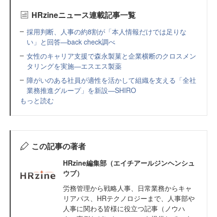
HRzineニュース連載記事一覧
採用判断、人事の約8割が「本人情報だけでは足りな
い」と回答—back check調べ
女性のキャリア支援で森永製菓と企業横断のクロスメン
タリングを実施—エスエス製薬
障がいのある社員が適性を活かして組織を支える「全社
業務推進グループ」を新設—SHIRO
もっと読む
この記事の著者
HRzine編集部（エイチアールジンヘンシュ
ウブ）
労務管理から戦略人事、日常業務からキャ
リアパス、HRテクノロジーまで、人事部や
人事に関わる皆様に役立つ記事（ノウハ