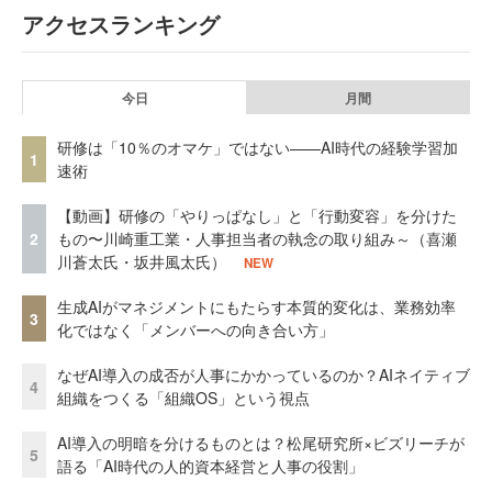
アクセスランキング
今日
月間
研修は「10％のオマケ」ではない——AI時代の経験学習加
1
速術
【動画】研修の「やりっぱなし」と「行動変容」を分けた
2
もの〜川崎重工業・人事担当者の執念の取り組み～（喜瀬
川蒼太氏・坂井風太氏）
NEW
生成AIがマネジメントにもたらす本質的変化は、業務効率
3
化ではなく「メンバーへの向き合い方」
なぜAI導入の成否が人事にかかっているのか？AIネイティブ
4
組織をつくる「組織OS」という視点
AI導入の明暗を分けるものとは？松尾研究所×ビズリーチが
5
語る「AI時代の人的資本経営と人事の役割」