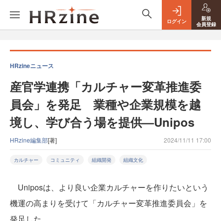
新規
ログイン
会員登録
HRzineニュース
産官学連携「カルチャー変革推進委
員会」を発足 業種や企業規模を越
境し、学び合う場を提供—Unipos
HRzine編集部
[著]
2024/11/11 17:00
カルチャー
コミュニティ
組織開発
組織文化
Uniposは、より良い企業カルチャーを作りたいという
機運の高まりを受けて「カルチャー変革推進委員会」を
発足した。