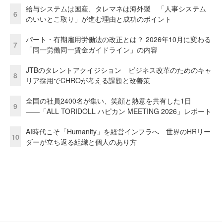
給与システムは国産、タレマネは海外製 「人事システム
6
のいいとこ取り」が進む理由と成功のポイント
パート・有期雇用労働法の改正とは？ 2026年10月に変わる
7
「同一労働同一賃金ガイドライン」の内容
JTBのタレントアクイジション ビジネス改革のためのキャ
8
リア採用でCHROが考える課題と改善策
全国の社員2400名が集い、笑顔と熱意を共有した1日
9
――「ALL TORIDOLL ハピカン MEETING 2026」レポート
AI時代こそ「Humanity」を経営インフラへ 世界のHRリー
10
ダーが立ち返る組織と個人のあり方