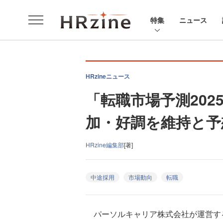
特集
ニュース
HRzineニュース
「転職市場予測202
加・好調を維持と予想
HRzine編集部
[著]
中途採用
市場動向
転職
パーソルキャリア株式会社が運営する転