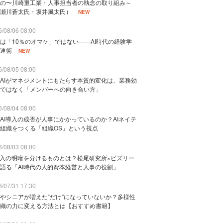
の〜川崎重工業・人事担当者の執念の取り組み～
瀬川蒼太氏・坂井風太氏）
NEW
/08/06 08:00
は「10％のオマケ」ではない——AI時代の経験学
速術
NEW
/08/05 08:00
AIがマネジメントにもたらす本質的変化は、業務効
ではなく「メンバーへの向き合い方」
/08/04 08:00
AI導入の成否が人事にかかっているのか？AIネイテ
組織をつくる「組織OS」という視点
/08/03 08:00
導入の明暗を分けるものとは？松尾研究所×ビズリー
語る「AI時代の人的資本経営と人事の役割」
/07/31 17:30
やシニアが増えた“だけ”になっていないか？多様性
織の力に変える方法とは【おすすめ書籍】