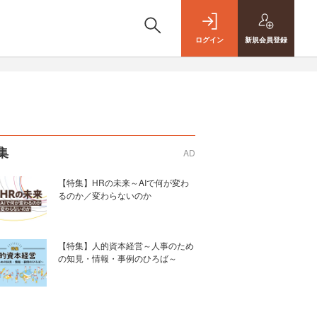
ログイン
新規
会員登録
集
AD
【特集】HRの未来～AIで何が変わ
るのか／変わらないのか
【特集】人的資本経営～人事のため
の知見・情報・事例のひろば～