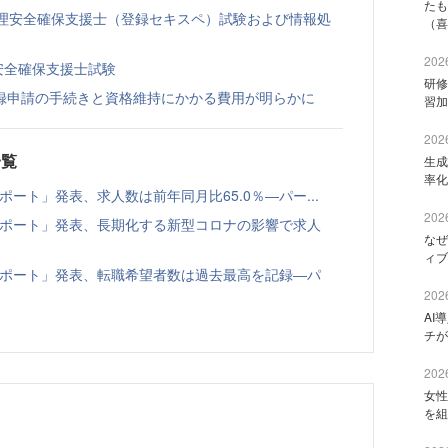
たも
処理安全確保支援士（登録セキスペ）試験および情報処
（喜
2026
理安全確保支援士試験
研修
録申請の手続きと資格維持にかかる費用が明らかに
習加
2026
一覧
生成
率化
レポート」発表、求人数は前年同月比65.0％―パー...
2026
倍率レポート」発表、長期化する新型コロナの影響で求人
なぜ
ィブ
倍率レポート」発表、転職希望者数は過去最高を記録―パ
2026
AI
チが
2026
女性
を組