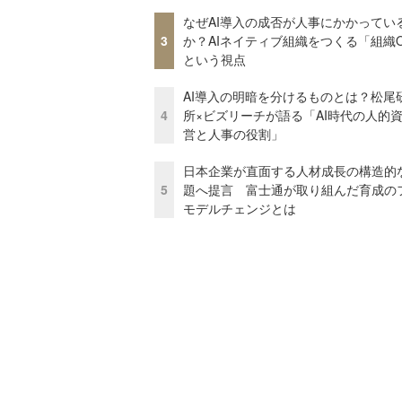
なぜAI導入の成否が人事にかかってい
3
か？AIネイティブ組織をつくる「組織
という視点
AI導入の明暗を分けるものとは？松尾
4
所×ビズリーチが語る「AI時代の人的
営と人事の役割」
日本企業が直面する人材成長の構造的
5
題へ提言 富士通が取り組んだ育成の
モデルチェンジとは