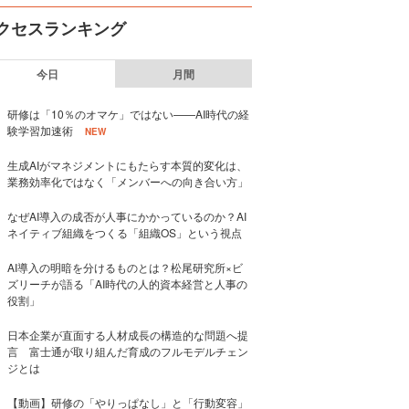
クセスランキング
今日
月間
研修は「10％のオマケ」ではない——AI時代の経
験学習加速術
NEW
生成AIがマネジメントにもたらす本質的変化は、
業務効率化ではなく「メンバーへの向き合い方」
なぜAI導入の成否が人事にかかっているのか？AI
ネイティブ組織をつくる「組織OS」という視点
AI導入の明暗を分けるものとは？松尾研究所×ビ
ズリーチが語る「AI時代の人的資本経営と人事の
役割」
日本企業が直面する人材成長の構造的な問題へ提
言 富士通が取り組んだ育成のフルモデルチェン
ジとは
【動画】研修の「やりっぱなし」と「行動変容」