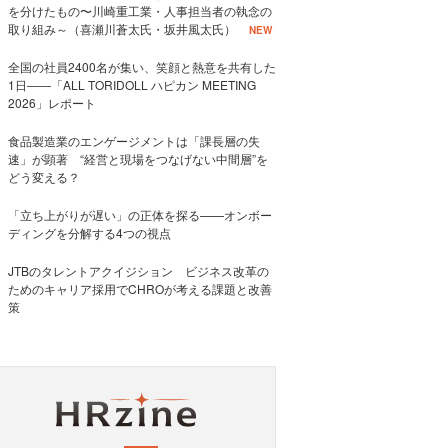
を分けたもの〜川崎重工業・人事担当者の執念の
取り組み～（喜瀬川蒼太氏・坂井風太氏）
NEW
全国の社員2400名が集い、笑顔と熱意を共有した
1日――「ALL TORIDOLL ハピカン MEETING
2026」レポート
食品製造業のエンゲージメントは「課長層の失
速」が顕著 “経営と現場をつなげない中間層”を
どう変える？
「立ち上がりが遅い」の正体を探る——オンボー
ディングを分解する4つの視点
JTBのタレントアクイジション ビジネス改革の
ためのキャリア採用でCHROが考える課題と改善
策