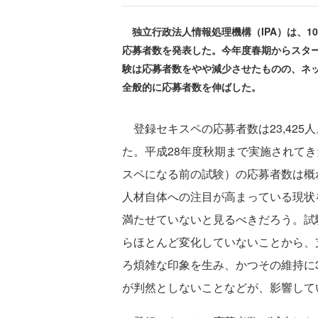
独立行政法人情報処理機構（IPA）は、10
応募者数を発表した。今年度春期からスタ
験は応募者数をやや減少させたものの、ネ
全般的に応募者数を伸ばした。
登録セキスペの応募者数は23,425人。
た。平成28年度秋期まで実施されて
スペになる前の試験）の応募者数は概ね
人材自体への注目が高まっている現状
満たせていないと見るべきだろう。試
らほとんど変化していないことから、
ろ煩雑な印象を生み、かつその維持に
が判然としないことなどが、影響して