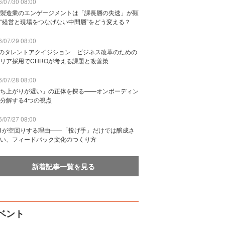
/07/30 08:00
製造業のエンゲージメントは「課長層の失速」が顕
“経営と現場をつなげない中間層”をどう変える？
/07/29 08:00
Bのタレントアクイジション ビジネス改革のための
リア採用でCHROが考える課題と改善策
/07/28 08:00
ち上がりが遅い」の正体を探る——オンボーディン
分解する4つの視点
/07/27 08:00
n1が空回りする理由——「投げ手」だけでは醸成さ
い、フィードバック文化のつくり方
新着記事一覧を見る
ベント