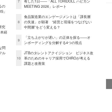
7
有した1日――「ALL TORIDOLL ハピカン
るの
MEETING 2026」レポート
OS」
食品製造業のエンゲージメントは「課長層
8
の失速」が顕著 “経営と現場をつなげない
研究
中間層”をどう変える？
資本経
「立ち上がりが遅い」の正体を探る——オ
9
ンボーディングを分解する4つの視点
な問
フル
JTBのタレントアクイジション ビジネス改
10
革のためのキャリア採用でCHROが考える
課題と改善策