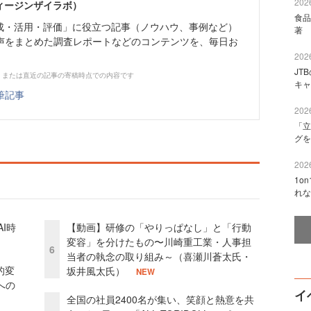
2026
ィージンザイラボ）
食品
育成・活⽤・評価」に役⽴つ記事（ノウハウ、事例など）
著 
声をまとめた調査レポートなどのコンテンツを、毎日お
2026
JT
、または直近の記事の寄稿時点での内容です
キャ
筆記事
2026
「立
グを
2026
1o
れな
I時
【動画】研修の「やりっぱなし」と「行動
変容」を分けたもの〜川崎重工業・人事担
6
当者の執念の取り組み～（喜瀬川蒼太氏・
的変
坂井風太氏）
NEW
への
イ
全国の社員2400名が集い、笑顔と熱意を共