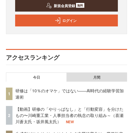
新規会員登録
無料
ログイン
アクセスランキング
今日
月間
研修は「10％のオマケ」ではない——AI時代の経験学習加
1
速術
【動画】研修の「やりっぱなし」と「行動変容」を分けた
2
もの〜川崎重工業・人事担当者の執念の取り組み～（喜瀬
川蒼太氏・坂井風太氏）
NEW