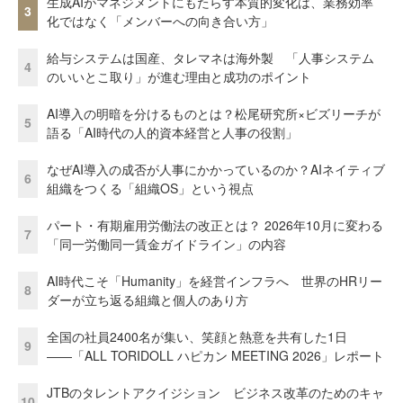
生成AIがマネジメントにもたらす本質的変化は、業務効率
3
化ではなく「メンバーへの向き合い方」
給与システムは国産、タレマネは海外製 「人事システム
4
のいいとこ取り」が進む理由と成功のポイント
AI導入の明暗を分けるものとは？松尾研究所×ビズリーチが
5
語る「AI時代の人的資本経営と人事の役割」
なぜAI導入の成否が人事にかかっているのか？AIネイティブ
6
組織をつくる「組織OS」という視点
パート・有期雇用労働法の改正とは？ 2026年10月に変わる
7
「同一労働同一賃金ガイドライン」の内容
AI時代こそ「Humanity」を経営インフラへ 世界のHRリー
8
ダーが立ち返る組織と個人のあり方
全国の社員2400名が集い、笑顔と熱意を共有した1日
9
――「ALL TORIDOLL ハピカン MEETING 2026」レポート
JTBのタレントアクイジション ビジネス改革のためのキャ
10