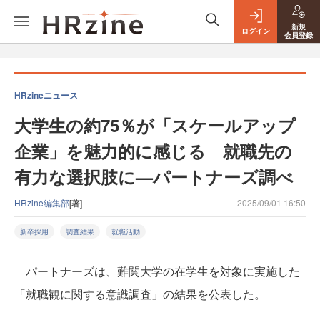
新規
ログイン
会員登録
HRzineニュース
大学生の約75％が「スケールアップ
企業」を魅力的に感じる 就職先の
有力な選択肢に—パートナーズ調べ
HRzine編集部
[著]
2025/09/01 16:50
新卒採用
調査結果
就職活動
パートナーズは、難関大学の在学生を対象に実施した
「就職観に関する意識調査」の結果を公表した。