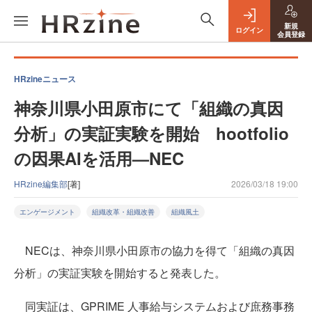
新規
ログイン
会員登録
HRzineニュース
神奈川県小田原市にて「組織の真因
分析」の実証実験を開始 hootfolio
の因果AIを活用—NEC
HRzine編集部
[著]
2026/03/18 19:00
エンゲージメント
組織改革・組織改善
組織風土
NECは、神奈川県小田原市の協力を得て「組織の真因
分析」の実証実験を開始すると発表した。
同実証は、GPRIME 人事給与システムおよび庶務事務