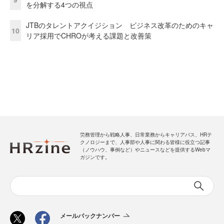
を分解する4つの視点
JTBのタレントアクイジション ビジネス改革のためのキャ
10
リア採用でCHROが考える課題と改善策
労務管理から戦略人事、日常業務からキャリアパス、HRテ
クノロジーまで、人事部や人事に関わる皆様に役立つ記事
（ノウハウ、事例など）やニュースなどを提供するWebマ
ガジンです。
メールバックナンバー