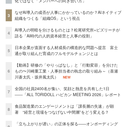
化ではなく「メンバーへの向き合い方」
なぜAI導入の成否が人事にかかっているのか？AIネイティブ
3
組織をつくる「組織OS」という視点
AI導入の明暗を分けるものとは？松尾研究所×ビズリーチが
4
語る「AI時代の人的資本経営と人事の役割」
日本企業が直面する人材成長の構造的な問題へ提言 富士
5
通が取り組んだ育成のフルモデルチェンジとは
【動画】研修の「やりっぱなし」と「行動変容」を分けた
6
もの〜川崎重工業・人事担当者の執念の取り組み～（喜瀬
川蒼太氏・坂井風太氏）
NEW
全国の社員2400名が集い、笑顔と熱意を共有した1日
7
――「ALL TORIDOLL ハピカン MEETING 2026」レポート
食品製造業のエンゲージメントは「課長層の失速」が顕
8
著 “経営と現場をつなげない中間層”をどう変える？
「立ち上がりが遅い」の正体を探る——オンボーディング
9