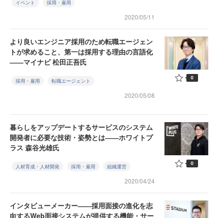
イベント
採用・雇用
2020/05/11
より良いエンジニア採用のため転職エージェン
トが求めること、第一は採用する理由の言語化
――マイナビ 松田正吾氏
0
採用・雇用
転職エージェント
2020/05/08
暮らしをアップデートするサービスのシステム
開発者に必要な技術・姿勢とは――ホワイトプ
ラス 森谷光雄氏
0
人材育成・人材開発
採用・雇用
組織運営
2020/04/24
インタビューメーカー――採用面接の進化を志
向するWeb面接システムが提供する機能・サー