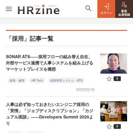
新規
ログイン
会員登録
「採用」記事一覧
SONAR ATS――採用フローの組み替え自在、
外部サービス連携で人事システムを組み上げる
マーケットプレイスを構想
0
採用・雇用
HR Tech
採用管理システム・ATS
2020/05/18
人事は必ず知っておきたいエンジニア採用の
「実情」「ジョブディスクリプション」「カジ
ュアル面談」――Developers Summit 2020よ
り
0