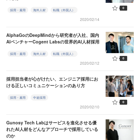
0
採用・雇用
海外人材
転職（外国人）
2020/02/14
AlphaGoのDeepMindから研究者が入社、国内
AIベンチャーCogent Labsの世界的AI人材採用
採用・雇用
海外人材
転職（外国人）
0
2020/02/12
採用担当者が心がけたい、エンジニア採用にお
ける正しいコミュニケーションのあり方
採用・雇用
中途採用
0
2020/02/10
Gunosy Tech Labはサービスを進化させる優
れたAI人材をどんなアプローチで採用している
のか