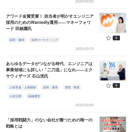
2020/03/25
アワード金賞受賞！ 担当者が明かすエンジニア
採用のためのWantedly運用――マネーフォワ
ード 田鍋麗氏
0
採用・雇用
採用マーケティング
2020/03/13
あらゆるデータがつながる時代、エンジニアは
事業領域にも詳しい「二刀流」になれ――エク
サウィザーズ 石山洸氏
0
人材育成・人材開発
採用・雇用
環境・制度
人材活用
組織運営
2020/03/09
「採用戦闘力」のない会社が勝つための唯一の
戦略とは