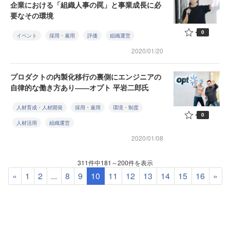
企業における「組織人事の罠」と事業成長に必
要なその環境
0
イベント
採用・雇用
評価
組織運営
2020/01/20
プロダクトの内製化移行の裏側にエンジニアの
自律的な働き方あり――オプト 平岩二郎氏
人材育成・人材開発
採用・雇用
環境・制度
0
人材活用
組織運営
2020/01/08
311件中181～200件を表示
«
1
2
...
8
9
10
11
12
13
14
15
16
»