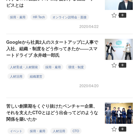
ビスとは
0
採用・雇用
HR Tech
オンライン説明会・面接
2020/04/22
Googleから社員2人のスタートアップに人事で
入社、組織・制度をどう作ってきたか――スマ
ートドライブ 永井雄一郎氏
0
人材育成・人材開発
採用・雇用
環境・制度
人材活用
組織運営
2020/04/20
苦しい創業期をくぐり抜けたベンチャー企業、
それを支えたCTOとはどう出会ってどのような
関係を築いたか
0
イベント
採用・雇用
人材活用
CTO