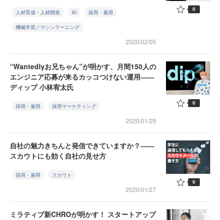
0
人材育成・人材開発
AI
採用・雇用
機械学習／マシンラーニング
2020/02/05
“Wantedlyお兄ちゃん”が明かす、月間150人の
エンジニア応募が来るカッコつけない運用――
ディップ 小林宥太氏
0
採用・雇用
採用マーケティング
2020/01/29
自社の魅力きちんと発信できていますか？――
スカウトにも効く自社の見せ方
採用・雇用
スカウト
0
2020/01/27
ミラティブ新CHROが明かす！ スタートアップ