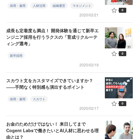
採用・雇用
人材活用
組織運営
マネジメント
0
2020/02/21
成長も定着度も満点！ 開発体験を通じて新卒エ
ンジニア採用を行うラクスの「育成リクルーテ
ィング選考」
0
新卒採用
2020/02/19
スカウト文をカスタマイズできていますか？
――手間なく特別感も演出するポイント
採用・雇用
スカウト
0
2020/02/17
お金のためだけではない！ 来日してまで
Cogent Labsで働きたいとAI人材に思わせる理
由とは？