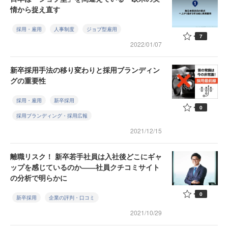
情から捉え直す
採用・雇用
人事制度
ジョブ型雇用
7
2022/01/07
新卒採用手法の移り変わりと採用ブランディン
グの重要性
採用・雇用
新卒採用
0
採用ブランディング・採用広報
2021/12/15
離職リスク！ 新卒若手社員は入社後どこにギャ
ップを感じているのか――社員クチコミサイト
の分析で明らかに
0
新卒採用
企業の評判・口コミ
2021/10/29