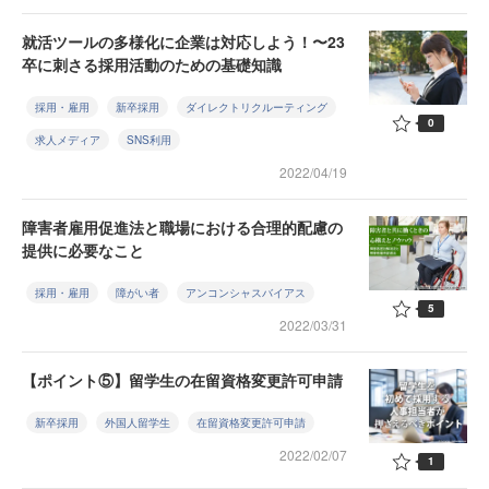
就活ツールの多様化に企業は対応しよう！〜23
卒に刺さる採用活動のための基礎知識
採用・雇用
新卒採用
ダイレクトリクルーティング
0
求人メディア
SNS利用
2022/04/19
障害者雇用促進法と職場における合理的配慮の
提供に必要なこと
採用・雇用
障がい者
アンコンシャスバイアス
5
2022/03/31
【ポイント⑤】留学生の在留資格変更許可申請
新卒採用
外国人留学生
在留資格変更許可申請
2022/02/07
1