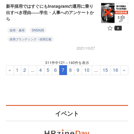
新卒採用ではすぐにもInstagramの運用に乗り
出すべき理由――学生・人事へのアンケートか
ら
0
採用・雇用
SNS利用
採用ブランディング・採用広報
2021/10/27
311件中121～140件を表示
«
1
2
...
4
5
6
7
8
9
10
...
15
16
»
イベント