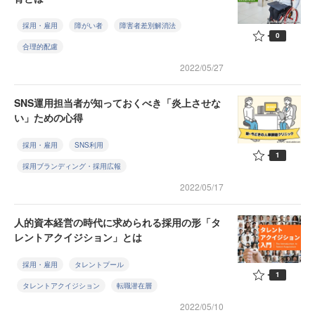
採用・雇用
障がい者
障害者差別解消法
0
合理的配慮
2022/05/27
SNS運用担当者が知っておくべき「炎上させな
い」ための心得
採用・雇用
SNS利用
1
採用ブランディング・採用広報
2022/05/17
人的資本経営の時代に求められる採用の形「タ
レントアクイジション」とは
採用・雇用
タレントプール
1
タレントアクイジション
転職潜在層
2022/05/10