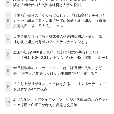
4
語る「AI時代の人的資本経営と人事の役割」
【動画】研修の「やりっぱなし」と「行動変容」を分けた
5
もの〜川崎重工業・人事担当者の執念の取り組み～（喜瀬
川蒼太氏・坂井風太氏）
NEW
日本企業が直面する人材成長の構造的な問題へ提言 富士
6
通が取り組んだ育成のフルモデルチェンジとは
全国の社員2400名が集い、笑顔と熱意を共有した1日
7
――「ALL TORIDOLL ハピカン MEETING 2026」レポート
食品製造業のエンゲージメントは「課長層の失速」が顕
8
著 “経営と現場をつなげない中間層”をどう変える？
「立ち上がりが遅い」の正体を探る——オンボーディング
9
を分解する4つの視点
JTBのタレントアクイジション ビジネス改革のためのキャ
10
リア採用でCHROが考える課題と改善策