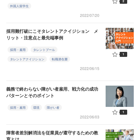
2
外国人留学生
2022/07/20
採用難打破にこそタレントアクイジション メ
リット・注意点と最先端事例
採用・雇用
タレントプール
1
タレントアクイジション
転職潜在層
2022/06/15
義務で終わらない障がい者雇用、戦力化の成功
パターンとそのポイント
採用・雇用
環境
障がい者
1
2022/06/03
障害者差別解消法を従業員が遵守するための教
育とは