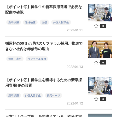
【ポイント④】留学生の新卒採用選考で必要な
配慮や確認
新卒採用
適性検査
面接
外国人留学生
0
2022/01/21
採用枠の50％が理想のリファラル採用、推進で
きない社内は赤信号の理由
採用・雇用
リファラル採用
0
2022/01/13
【ポイント③】留学生を獲得するための新卒採
用専用HPの設置
新卒採用
外国人留学生
採用ページ
0
2022/01/12
日本は「ジョブ型」を間違えている 欧米の実