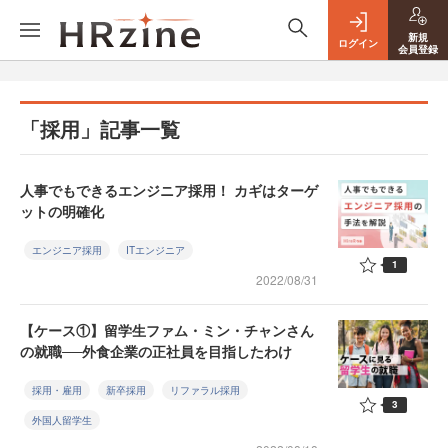
新規
ログイン
会員登録
「採用」記事一覧
人事でもできるエンジニア採用！ カギはターゲ
ットの明確化
エンジニア採用
ITエンジニア
1
2022/08/31
【ケース①】留学生ファム・ミン・チャンさん
の就職──外食企業の正社員を目指したわけ
採用・雇用
新卒採用
リファラル採用
3
外国人留学生