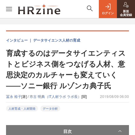
新規
ログイン
会員登録
インタビュー ｜ データサイエンス人材の育成
育成するのはデータサイエンティス
トとビジネス側をつなげる人材、意
思決定のカルチャーも変えていく
――ソニー銀行 ルゾンカ典子氏
冨永 裕子
[著] /
市古 明典（IT人材ラボ ラボ長）
[聞]
2019/08/09 06:00
人材育成・人材開発
データ分析
目次