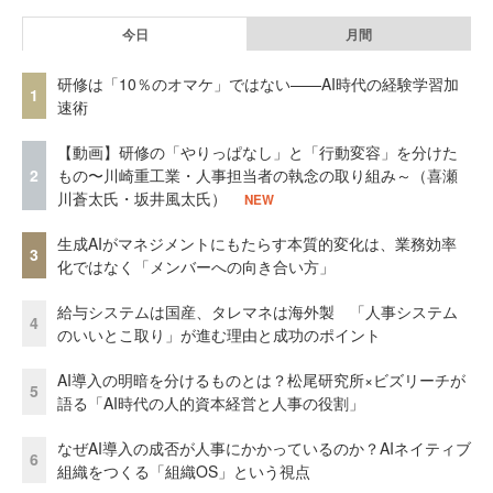
今日
月間
研修は「10％のオマケ」ではない——AI時代の経験学習加
1
速術
【動画】研修の「やりっぱなし」と「行動変容」を分けた
2
もの〜川崎重工業・人事担当者の執念の取り組み～（喜瀬
川蒼太氏・坂井風太氏）
NEW
生成AIがマネジメントにもたらす本質的変化は、業務効率
3
化ではなく「メンバーへの向き合い方」
給与システムは国産、タレマネは海外製 「人事システム
4
のいいとこ取り」が進む理由と成功のポイント
AI導入の明暗を分けるものとは？松尾研究所×ビズリーチが
5
語る「AI時代の人的資本経営と人事の役割」
なぜAI導入の成否が人事にかかっているのか？AIネイティブ
6
組織をつくる「組織OS」という視点