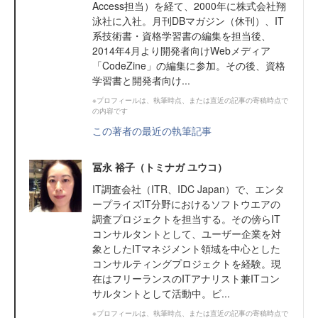
Access担当）を経て、2000年に株式会社翔
泳社に入社。月刊DBマガジン（休刊）、IT
系技術書・資格学習書の編集を担当後、
2014年4月より開発者向けWebメディア
「CodeZine」の編集に参加。その後、資格
学習書と開発者向け...
※プロフィールは、執筆時点、または直近の記事の寄稿時点で
の内容です
この著者の最近の執筆記事
冨永 裕子（トミナガ ユウコ）
IT調査会社（ITR、IDC Japan）で、エンタ
ープライズIT分野におけるソフトウエアの
調査プロジェクトを担当する。その傍らIT
コンサルタントとして、ユーザー企業を対
象としたITマネジメント領域を中心とした
コンサルティングプロジェクトを経験。現
在はフリーランスのITアナリスト兼ITコン
サルタントとして活動中。ビ...
※プロフィールは、執筆時点、または直近の記事の寄稿時点で