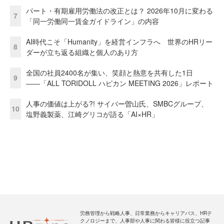
パート・有期雇用労働法の改正とは？ 2026年10月に変わる
7
「同一労働同一賃金ガイドライン」の内容
AI時代こそ「Humanity」を経営インフラへ 世界のHRリー
8
ダーが立ち返る組織と個人のあり方
全国の社員2400名が集い、笑顔と熱意を共有した1日
9
――「ALL TORIDOLL ハピカン MEETING 2026」レポート
人事の価値は上がる?! サイバー曽山氏、SMBCグループ、
10
塩野義製薬、江崎グリコが語る「AI×HR」
労務管理から戦略人事、日常業務からキャリアパス、HRテ
クノロジーまで、人事部や人事に関わる皆様に役立つ記事