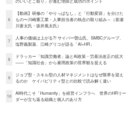
のいいとこ取り」が進む理由と成功のポイント
【動画】研修の「やりっぱなし」と「行動変容」を分けた
6
もの〜川崎重工業・人事担当者の執念の取り組み～（喜瀬
川蒼太氏・坂井風太氏）
人事の価値は上がる?! サイバー曽山氏、SMBCグループ、
7
塩野義製薬、江崎グリコが語る「AI×HR」
ドラッカー「知識労働者」論とAI政策・労基法改正の拡大
8
——「知識社会」から雇用政策の世界観を捉える
ジョブ型・スキル型の人材マネジメントはなぜ限界を迎え
9
るのか ケイパビリティ型との比較で読み解く違い
AI時代こそ「Humanity」を経営インフラへ 世界のHRリー
10
ダーが立ち返る組織と個人のあり方