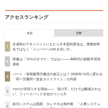
アクセスランキング
今日
月間
生成AIがマネジメントにもたらす本質的変化は、業務効率
1
化ではなく「メンバーへの向き合い方」
研修は「10％のオマケ」ではない——AI時代の経験学習加
2
速術
パート・有期雇用労働法の改正とは？ 2026年10月に変わる
3
「同一労働同一賃金ガイドライン」の内容
1on1が空回りする理由——「投げ手」だけでは醸成されな
4
い、フィードバック文化のつくり方
給与システムは国産、タレマネは海外製 「人事システム
5