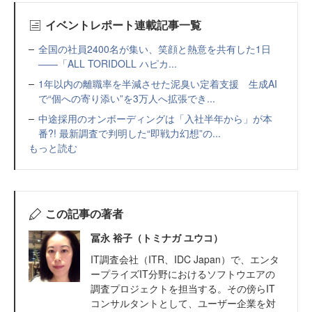
イベントレポート連載記事一覧
全国の社員2400名が集い、笑顔と熱意を共有した1日
――「ALL TORIDOLL ハピカ...
1年以内の離職率を半減させた泥臭い定着支援 生成AI
で“個への寄り添い”を3万人へ拡張でき...
中途採用のオンボーディングは「入社半年から」が本
番?! 最新調査で判明した“即戦力幻想”の...
もっと読む
この記事の著者
冨永 裕子（トミナガ ユウコ）
IT調査会社（ITR、IDC Japan）で、エンタ
ープライズIT分野におけるソフトウエアの
調査プロジェクトを担当する。その傍らIT
コンサルタントとして、ユーザー企業を対